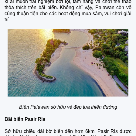
kì ai muốn trải nghiệm bơi lội, tắm nắng và chơi thể thao
thỏa thích trên bãi biển. Không chỉ vậy, Palawan còn vô
cùng thuận tiện cho các hoạt động mua sắm, vui chơi giải
trí.
Biển Palawan sở hữu vẻ đẹp tựa thiên đường
Bãi biển Pasir Ris
Sở hữu chiều dài bờ biển đến hơn 6km, Pasir Ris được