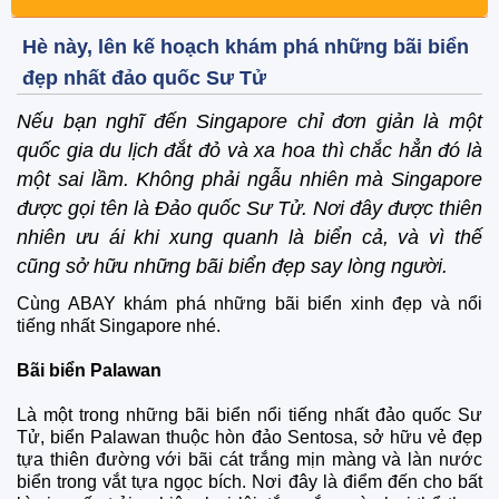
Hè này, lên kế hoạch khám phá những bãi biển
đẹp nhất đảo quốc Sư Tử
Nếu bạn nghĩ đến Singapore chỉ đơn giản là một
quốc gia du lịch đắt đỏ và xa hoa thì chắc hẳn đó là
một sai lầm. Không phải ngẫu nhiên mà Singapore
được gọi tên là Đảo quốc Sư Tử. Nơi đây được thiên
nhiên ưu ái khi xung quanh là biển cả, và vì thế
cũng sở hữu những bãi biển đẹp say lòng người.
Cùng ABAY khám phá những bãi biển xinh đẹp và nổi
tiếng nhất Singapore nhé.
Bãi biển Palawan
Là một trong những bãi biển nổi tiếng nhất đảo quốc Sư
Tử, biển Palawan thuộc hòn đảo Sentosa, sở hữu vẻ đẹp
tựa thiên đường với bãi cát trắng mịn màng và làn nước
biển trong vắt tựa ngọc bích. Nơi đây là điểm đến cho bất