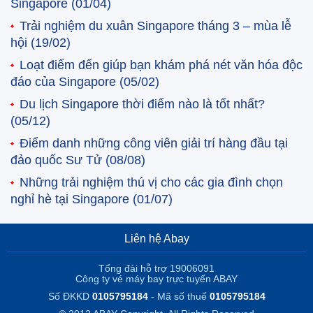
Singapore
(01/04)
Trải nghiệm du xuân Singapore tháng 3 – mùa lễ
hội
(19/02)
Loạt điểm đến giúp bạn khám phá nét văn hóa độc
đáo của Singapore
(05/02)
Du lịch Singapore thời điểm nào là tốt nhất?
(05/12)
Điểm danh những công viên giải trí hàng đầu tại
đảo quốc Sư Tử
(08/08)
Những trải nghiệm thú vị cho các gia đình chọn
nghỉ hè tại Singapore
(01/07)
Liên hệ Abay
Tổng đài hỗ trợ 19006091
Công ty vé máy bay trực tuyến ABAY
Số ĐKKD
0105795184
- Mã số thuế
0105795184