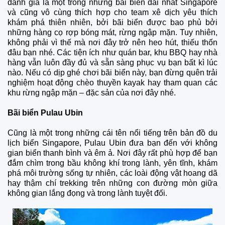
đánh giá là một trong những bãi biển dài nhất Singapore
và cũng vô cùng thích hợp cho team xê dịch yêu thích
khám phá thiên nhiên, bởi bãi biển được bao phủ bởi
những hàng cọ rợp bóng mát, rừng ngập mặn. Tuy nhiên,
không phải vì thế mà nơi đây trở nên heo hút, thiếu thốn
đâu bạn nhé. Các tiện ích như quán bar, khu BBQ hay nhà
hàng vẫn luôn đầy đủ và sẵn sàng phục vụ bạn bất kì lúc
nào. Nếu có dịp ghé chơi bãi biển này, bạn đừng quên trải
nghiệm hoạt động chèo thuyền kayak hay tham quan các
khu rừng ngập mặn – đặc sản của nơi đây nhé.
Bãi biển Pulau Ubin
Cũng là một trong những cái tên nổi tiếng trên bản đồ du
lịch biển Singapore, Pulau Ubin đưa bạn đến với không
gian biển thanh bình và êm ả. Nơi đây rất phù hợp để bạn
đắm chìm trong bầu không khí trong lành, yên tĩnh, khám
phá môi trường sống tự nhiên, các loài động vật hoang dã
hay thậm chí trekking trên những con đường mòn giữa
không gian lắng đọng và trong lành tuyệt đối.