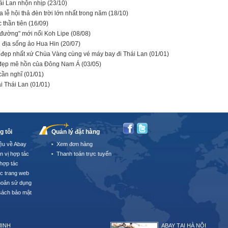
hái Lan nhộn nhịp
(23/10)
a lễ hội thả đèn trời lớn nhất trong năm
(18/10)
c thần tiên
(16/09)
n đường" mới nổi Koh Lipe
(08/08)
h địa sống ảo Hua Hin
(20/07)
 đẹp nhất xứ Chùa Vàng cùng vé máy bay đi Thái Lan
(01/01)
 đẹp mê hồn của Đông Nam Á
(03/05)
 cần nghĩ
(01/01)
tại Thái Lan
(01/01)
g tôi
Quản lý đặt hàng
iệu về Abay
Xem đơn hàng
n vị hợp tác
Thanh toán trực tuyến
hợp tác
úc trang web
hoản sử dụng
sách bảo mật
MINH
ABAY TẠI HÀ NỘI