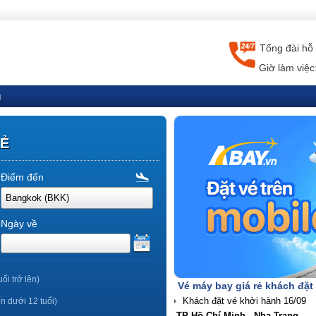
Tổng đài hỗ 
Giờ làm việc
g
RẺ
Điểm đến
Ngày về
uổi trở lên)
Vé máy bay giá rẻ khách đặt
ến dưới 12 tuổi)
TP Hồ Chí Minh - Nha Trang