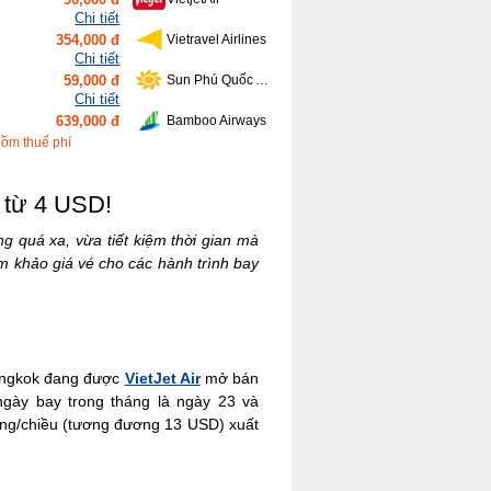
Chi tiết
354,000 đ
Vietravel Airlines
Chi tiết
59,000 đ
Sun Phú Quốc Airways
Chi tiết
639,000 đ
Bamboo Airways
Chi tiết
gồm thuế phí
416,000 đ
Vietnam Airlines
ỉ từ 4 USD!
g quá xa, vừa tiết kiệm thời gian mà
m khảo giá vé cho các hành trình bay
Bangkok đang được
VietJet Air
mở bán
ngày bay trong tháng là ngày 23 và
ồng/chiều (tương đương 13 USD) xuất