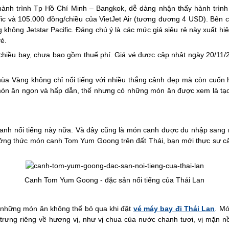
 hành trình Tp Hồ Chí Minh – Bangkok, dễ dàng nhận thấy hành trình
fic và 105.000 đồng/chiều của VietJet Air (tương đương 4 USD). Bên
hông Jetstar Pacific. Đáng chú ý là các mức giá siêu rẻ này xuất hiệ
vé.
hiều bay, chưa bao gồm thuế phí. Giá vé được cập nhật ngày 20/11/20
hùa Vàng không chỉ nổi tiếng với nhiều thắng cảnh đẹp mà còn cuốn
món ăn ngon và hấp dẫn, thế nhưng có những món ăn được xem là tạ
anh nổi tiếng này nữa. Và đây cũng là món canh được du nhập sang rất
ưởng thức món canh Tom Yum Goong trên đất Thái, bạn mới thực sự c
Canh Tom Yum Goong - đặc sản nổi tiếng của Thái Lan
những món ăn không thể bỏ qua khi đặt
vé máy bay đi Thái Lan
. M
trưng riêng về hương vị, như vị chua của nước chanh tươi, vị mặn nồ