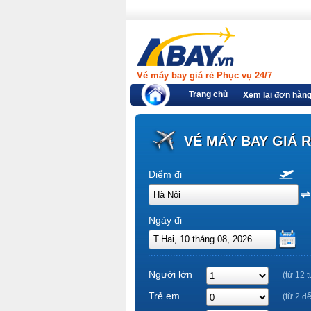
Vé máy bay giá rẻ Phục vụ 24/7
Trang chủ
Xem lại đơn hàn
VÉ MÁY BAY GIÁ 
Điểm đi
Ngày đi
Người lớn
(từ 12 t
Trẻ em
(từ 2 đ