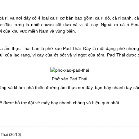
à ri, và nơi đây có 4 loại cà ri cơ bản bao gồm: cà ri đỏ, cà ri xanh, 
i đặc trưng là nhiều nước cốt dừa và vị rất cay. Ngoài ra cà ri Pen
ị của khu vực miền Nam và vùng biển.
ủa ẩm thực Thái Lan là phở xào Pad Thái. Đây là một dạng phở nhưng 
bùi của lạc rang, vị cay của ớt bột và vị ngọt của tôm. Pad Thái đượ
Phở xào Pad Thái
Vàng và khám phá thiên đường ẩm thực nơi đây, bạn hãy nhanh tay săn
ể được hỗ trợ đặt vé máy bay nhanh chóng và hiệu quả nhất.
t Thái
(30/10)