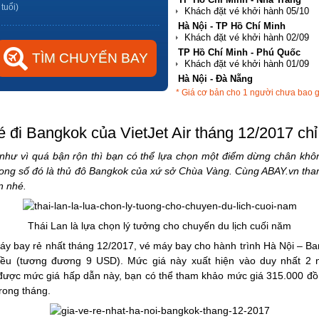
 tuổi)
Hà Nội - TP Hồ Chí Minh
TP Hồ Chí Minh - Phú Quốc
Hà Nội - Đà Nẵng
* Giá cơ bản cho 1 người chưa bao 
TP Hồ Chí Minh - Hải Phòng
é đi Bangkok của VietJet Air tháng 12/2017 ch
như vì quá bận rộn thì bạn có thể lựa chọn một điểm dừng chân khôn
rong số đó là thủ đô Bangkok của xứ sở Chùa Vàng. Cùng ABAY.vn tha
n nhé.
Thái Lan là lựa chọn lý tưởng cho chuyến du lịch cuối năm
 máy bay rẻ nhất tháng 12/2017, vé máy bay cho hành trình Hà Nội – 
iều (tương đương 9 USD). Mức giá này xuất hiện vào duy nhất 2 
được mức giá hấp dẫn này, bạn có thể tham khảo mức giá 315.000 đ
trong tháng.