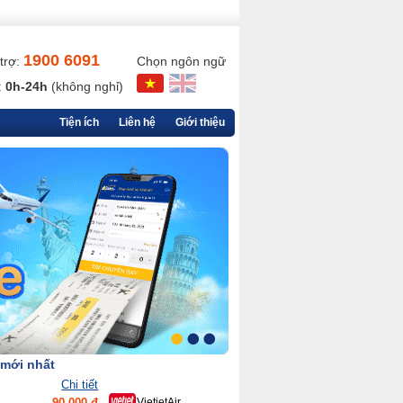
1900 6091
trợ:
Chọn ngôn ngữ
:
0h-24h
(không nghỉ)
Tiện ích
Liên hệ
Giới thiệu
 mới nhất
Chi tiết
90,000 đ
VietjetAir