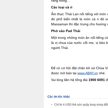
rang nóng…
Các loại cà ri
Ẩm thực Thái Lan nổi tiếng với món c
đó phổ biến nhất là món cà ri đỏ vớ
Massaman thì đặc trưng cho hương v
Phở xào Pad Thái
Một trong những món ăn nổi tiếng c
là vị chua của nước cốt me, vị béo 
người Thái.
Để có cơ hội đặt chân tới xứ Chùa 
được mở bán tại
www.ABAY.vn
nhé.
Vui lòng liên hệ tổng đài
1900 6091
đ
Các tin tức khác
Chỉ từ 4 USD thả sức quậy tung vùng đấ