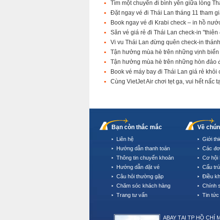
Tìm một chuyến đi bình yên giữa lòng T
Đặt ngay vé đi Thái Lan tháng 11 tham gi
Book ngay vé đi Krabi check – in hồ nướ
Săn vé giá rẻ đi Thái Lan check-in "thiê
Vi vu Thái Lan đừng quên check-in thán
Tận hưởng mùa hè trên những vịnh biển
Tận hưởng mùa hè trên những hòn đảo
Book vé máy bay đi Thái Lan giá rẻ khỏi
Cùng VietJet Air chơi tẹt ga, vui hết nấc 
Bạn còn thắc mắc
Về chún
Liên hệ
Giới th
Hướng dẫn thanh toán
Các đơ
Thông tin chuyển khoản
Cơ hội 
Hướng dẫn đặt vé
Cấu tr
Câu hỏi thường gặp
Điều k
Chăm sóc khách hàng
Chính 
Trang tư vấn
Tin tức
ABAY TẠI TP HỒ CHÍ 