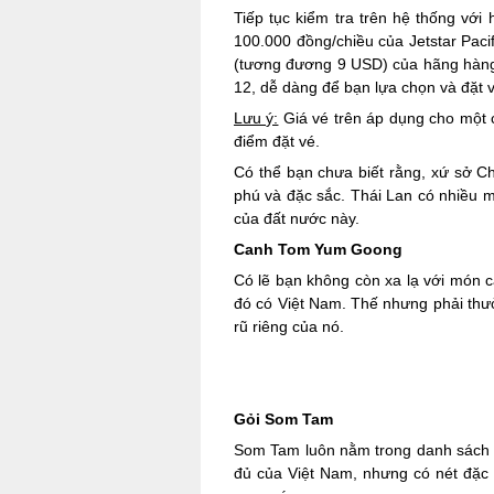
Tiếp tục kiểm tra trên hệ thống với
100.000 đồng/chiều của Jetstar Paci
(tương đương 9 USD) của hãng hàng k
12, dễ dàng để bạn lựa chọn và đặt 
Lưu ý:
Giá vé trên áp dụng cho một c
điểm đặt vé.
Có thể bạn chưa biết rằng, xứ sở C
phú và đặc sắc. Thái Lan có nhiều 
của đất nước này.
Canh Tom Yum Goong
Có lẽ bạn không còn xa lạ với món c
đó có Việt Nam. Thế nhưng phải th
rũ riêng của nó.
Gỏi Som Tam
Som Tam luôn nằm trong danh sách 
đủ của Việt Nam, nhưng có nét đặc 