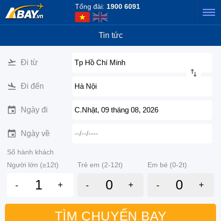
Tổng đài:
1900 6091
Tin tức
Đi từ
Tp Hồ Chí Minh
Đi đến
Hà Nội
Ngày đi
C.Nhật, 09 tháng 08, 2026
Ngày về
--/--/----
Số hành khách
Người lớn (≥12t)
Trẻ em (2-12t)
Em bé (0-2t)
-
+
-
+
-
+
TÌM CHUYẾN BAY