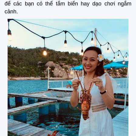
để các bạn có thể tắm biển hay dạo chơi ngắm
cảnh.