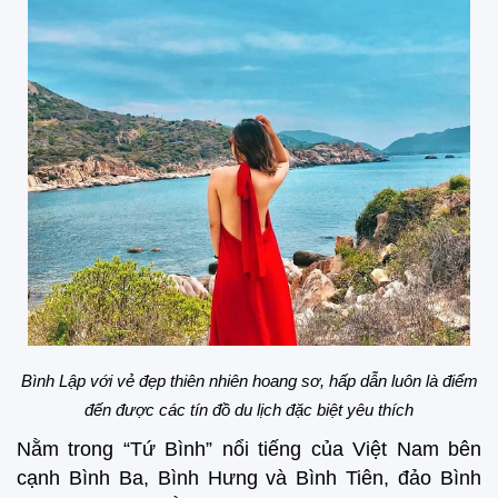
Bình Lập với vẻ đẹp thiên nhiên hoang sơ, hấp dẫn luôn là điểm
đến được các tín đồ du lịch đặc biệt yêu thích
Nằm trong “Tứ Bình” nổi tiếng của Việt Nam bên
cạnh Bình Ba, Bình Hưng và Bình Tiên, đảo Bình