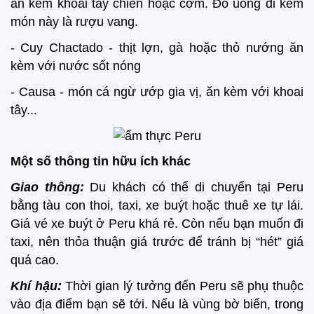
ăn kèm khoai tây chiên hoặc cơm. Đồ uống đi kèm
món này là rượu vang.
- Cuy Chactado - thịt lợn, gà hoặc thỏ nướng ăn
kèm với nước sốt nóng
- Causa - món cá ngừ ướp gia vị, ăn kèm với khoai
tây...
Một số thông tin hữu ích khác
Giao thông:
Du khách có thể di chuyển tại Peru
bằng tàu con thoi, taxi, xe buýt hoặc thuê xe tự lái.
Giá vé xe buýt ở Peru khá rẻ. Còn nếu bạn muốn đi
taxi, nên thỏa thuận giá trước để tránh bị “hét” giá
quá cao.
Khí hậu:
Thời gian lý tưởng đến Peru sẽ phụ thuộc
vào địa điểm bạn sẽ tới. Nếu là vùng bờ biển, trong