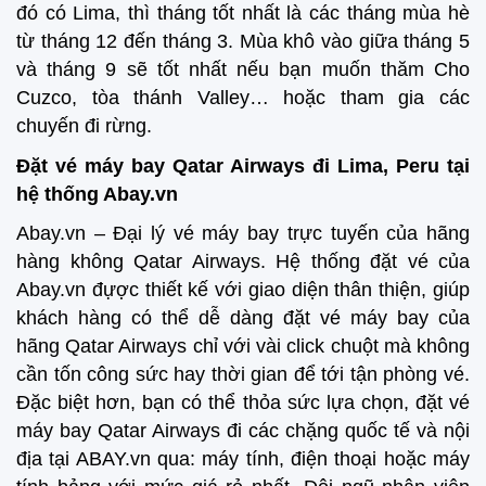
đó có Lima, thì tháng tốt nhất là các tháng mùa hè
từ tháng 12 đến tháng 3. Mùa khô vào giữa tháng 5
và tháng 9 sẽ tốt nhất nếu bạn muốn thăm Cho
Cuzco, tòa thánh Valley… hoặc tham gia các
chuyến đi rừng.
Đặt vé máy bay Qatar Airways đi Lima, Peru tại
hệ thống Abay.vn
Abay.vn – Đại lý vé máy bay trực tuyến của hãng
hàng không Qatar Airways. Hệ thống đặt vé của
Abay.vn đựợc thiết kế với giao diện thân thiện, giúp
khách hàng có thể dễ dàng đặt vé máy bay của
hãng Qatar Airways chỉ với vài click chuột mà không
cần tốn công sức hay thời gian để tới tận phòng vé.
Đặc biệt hơn, bạn có thể thỏa sức lựa chọn, đặt vé
máy bay Qatar Airways đi các chặng quốc tế và nội
địa tại ABAY.vn qua: máy tính, điện thoại hoặc máy