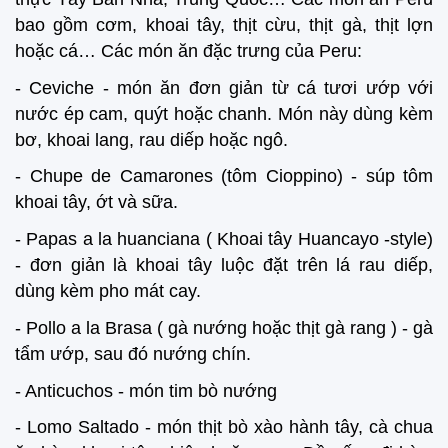
bao gồm cơm, khoai tây, thịt cừu, thịt gà, thịt lợn
hoặc cá… Các món ăn đặc trưng của Peru:
- Ceviche - món ăn đơn giản từ cá tươi ướp với
nước ép cam, quýt hoặc chanh. Món này dùng kèm
bơ, khoai lang, rau diếp hoặc ngô.
- Chupe de Camarones (tôm Cioppino) - súp tôm
khoai tây, ớt và sữa.
- Papas a la huanciana ( Khoai tây Huancayo -style)
- đơn giản là khoai tây luộc đặt trên lá rau diếp,
dùng kèm pho mát cay.
- Pollo a la Brasa ( gà nướng hoặc thịt gà rang ) - gà
tẩm ướp, sau đó nướng chín.
- Anticuchos - món tim bò nướng
- Lomo Saltado - món thịt bò xào hành tây, cà chua