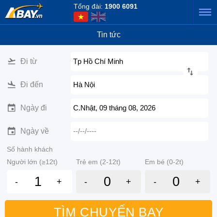
Tổng đài:
1900 6091
Tin tức
Đi từ
Tp Hồ Chí Minh
Đi đến
Hà Nội
Ngày đi
C.Nhật, 09 tháng 08, 2026
Ngày về
--/--/----
Số hành khách
Người lớn (≥12t)
Trẻ em (2-12t)
Em bé (0-2t)
-
+
-
+
-
+
TÌM CHUYẾN BAY