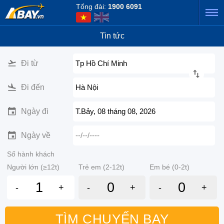
Tổng đài:
1900 6091
Tin tức
Đi từ
Tp Hồ Chí Minh
Đi đến
Hà Nội
Ngày đi
T.Bảy, 08 tháng 08, 2026
Ngày về
--/--/----
Số hành khách
Người lớn (≥12t)
Trẻ em (2-12t)
Em bé (0-2t)
-
+
-
+
-
+
TÌM CHUYẾN BAY