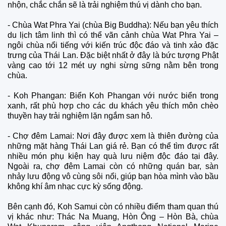
nhộn, chắc chắn sẽ là trải nghiệm thú vị dành cho bạn.
- Chùa Wat Phra Yai (chùa Big Buddha): Nếu bạn yêu thích
du lịch tâm linh thì có thể vãn cảnh chùa Wat Phra Yai –
ngôi chùa nổi tiếng với kiến trúc độc đáo và tinh xảo đặc
trưng của Thái Lan. Đặc biệt nhất ở đây là bức tượng Phật
vàng cao tới 12 mét uy nghi sừng sững nằm bên trong
chùa.
- Koh Phangan: Biển Koh Phangan với nước biển trong
xanh, rất phù hợp cho các du khách yêu thích môn chèo
thuyền hay trải nghiệm lặn ngắm san hô.
- Chợ đêm Lamai: Nơi đây được xem là thiên đường của
những mặt hàng Thái Lan giá rẻ. Bạn có thể tìm được rất
nhiều món phụ kiện hay quà lưu niệm độc đáo tại đây.
Ngoài ra, chợ đêm Lamai còn có những quán bar, sàn
nhảy lưu động vô cùng sôi nổi, giúp bạn hòa mình vào bầu
không khí âm nhạc cực kỳ sống động.
Bên cạnh đó, Koh Samui còn có nhiều điểm tham quan thú
vị khác như: Thác Na Muang, Hòn Ông – Hòn Bà, chùa