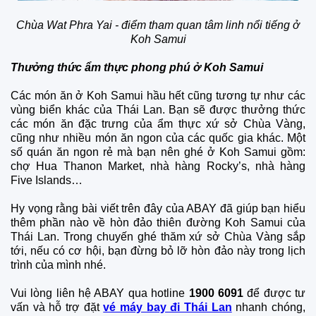
Chùa Wat Phra Yai - điểm tham quan tâm linh nổi tiếng ở
Koh Samui
Thưởng thức ẩm thực phong phú ở Koh Samui
Các món ăn ở Koh Samui hầu hết cũng tương tự như các
vùng biển khác của Thái Lan. Bạn sẽ được thưởng thức
các món ăn đặc trưng của ẩm thực xứ sở Chùa Vàng,
cũng như nhiều món ăn ngon của các quốc gia khác. Một
số quán ăn ngon rẻ mà bạn nên ghé ở Koh Samui gồm:
chợ Hua Thanon Market, nhà hàng Rocky’s, nhà hàng
Five Islands…
Hy vọng rằng bài viết trên đây của ABAY đã giúp bạn hiểu
thêm phần nào về hòn đảo thiên đường Koh Samui của
Thái Lan. Trong chuyến ghé thăm xứ sở Chùa Vàng sắp
tới, nếu có cơ hội, bạn đừng bỏ lỡ hòn đảo này trong lịch
trình của mình nhé.
Vui lòng liên hệ ABAY qua hotline
1900 6091
để được tư
vấn và hỗ trợ đặt
vé máy bay đi Thái Lan
nhanh chóng,