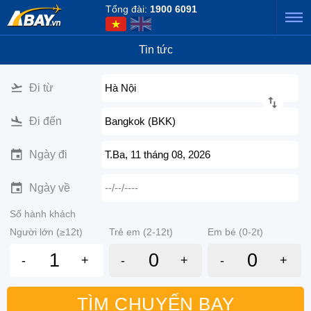
Tổng đài:
1900 6091
Tin tức
Đi từ
Hà Nội
Đi đến
Bangkok (BKK)
Ngày đi
T.Ba, 11 tháng 08, 2026
Ngày về
--/--/----
Số hành khách
Người lớn (≥12t)
Trẻ em (2-12t)
Em bé (0-2t)
-
+
-
+
-
+
TÌM CHUYẾN BAY