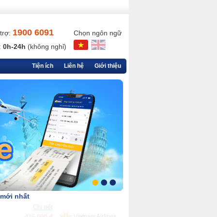
1900 6091
trợ:
Chọn ngôn ngữ
:
0h-24h
(không nghỉ)
Tiện ích
Liên hệ
Giới thiệu
 mới nhất
Chi tiết
90,000 đ
VietjetAir