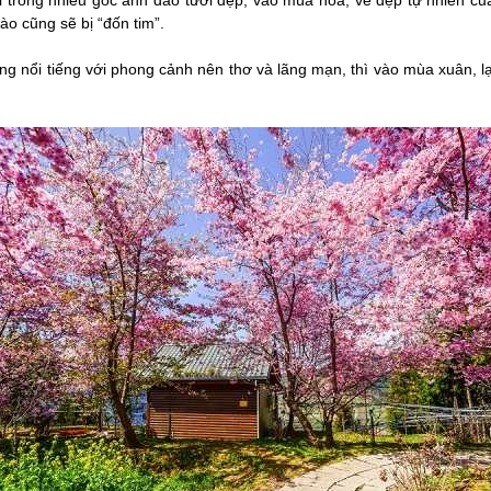
ơi trồng nhiều gốc anh đào tươi đẹp, vào mùa hoa, vẻ đẹp tự nhiên củ
ào cũng sẽ bị “đốn tim”.
ing nổi tiếng với phong cảnh nên thơ và lãng mạn, thì vào mùa xuân, l