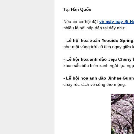
Tại Hàn Quốc
Nếu có cơ hội đặt
vé máy bay đi 
nhiều lễ hội hấp dẫn tại đây như:
-
Lễ hội hoa xuân Yeouido Spring
như một vùng trời cổ tích ngay giữa 
-
Lễ hội hoa anh đào Jeju Cherr
khoe sắc bên biển xanh ngắt tựa ngọc
-
Lễ hội hoa anh đào Jinhae Gunh
chảy róc rách vô cùng thơ mộng.