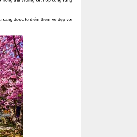
a nông trại Wuling kết hợp cùng rừng
ại càng được tô điểm thêm vẻ đẹp với