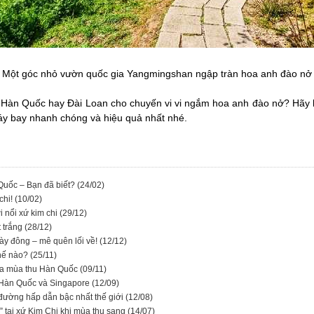
Một góc nhỏ vườn quốc gia Yangmingshan ngập tràn hoa anh đào nở
 Hàn Quốc hay Đài Loan cho chuyến vi vi ngắm hoa anh đào nở? Hãy l
áy bay nhanh chóng và hiệu quả nhất nhé.
Quốc – Bạn đã biết?
(24/02)
chi!
(10/02)
 nổi xứ kim chi
(29/12)
 trắng
(28/12)
ày đông – mê quên lối về!
(12/12)
thế nào?
(25/11)
ủa mùa thu Hàn Quốc
(09/11)
 Hàn Quốc và Singapore
(12/09)
 đường hấp dẫn bậc nhất thế giới
(12/08)
u” tại xứ Kim Chi khi mùa thu sang
(14/07)