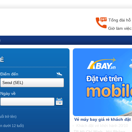
Tổng đài hỗ 
Giờ làm việc
g
RẺ
Điểm đến
Ngày về
uổi trở lên)
Vé máy bay giá rẻ khách đặt
ến dưới 12 tuổi)
TP Hồ Chí Minh - Nha Trang