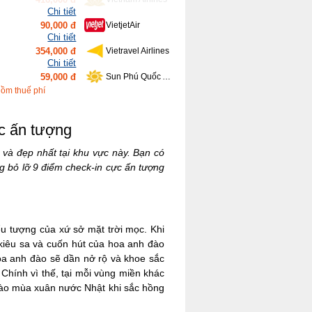
Chi tiết
354,000 đ
Vietravel Airlines
Chi tiết
59,000 đ
Sun Phú Quốc Airways
Chi tiết
639,000 đ
Bamboo Airways
Chi tiết
gồm thuế phí
416,000 đ
Vietnam Airlines
c ấn tượng
ộ và đẹp nhất tại khu vực này. Bạn có
 bỏ lỡ 9 điểm check-in cực ấn tượng
u tượng của xứ sở mặt trời mọc. Khi
 kiêu sa và cuốn hút của hoa anh đào
hoa anh đào sẽ dần nở rộ và khoe sắc
Chính vì thế, tại mỗi vùng miền khác
 vào mùa xuân nước Nhật khi sắc hồng