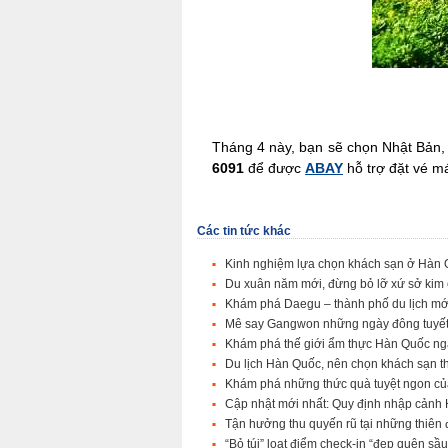
Tháng 4 này, bạn sẽ chọn Nhật Bản,
6091
để được
ABAY
hỗ trợ đặt vé m
Các tin tức khác
Kinh nghiệm lựa chọn khách sạn ở Hàn 
Du xuân năm mới, đừng bỏ lỡ xứ sở kim 
Khám phá Daegu – thành phố du lịch mới
Mê say Gangwon những ngày đông tuyết
Khám phá thế giới ẩm thực Hàn Quốc ng
Du lịch Hàn Quốc, nên chọn khách sạn 
Khám phá những thức quà tuyệt ngon c
Cập nhật mới nhất: Quy định nhập cảnh
Tận hưởng thu quyến rũ tại những thiên
“Bỏ túi” loạt điểm check-in “đẹp quên sầ