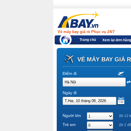
Vé máy bay giá rẻ Phục vụ 24/7
Trang chủ
Xem lại đơn hàn
VÉ MÁY BAY GIÁ 
Điểm đi
Ngày đi
Người lớn
(từ 12 t
Trẻ em
(từ 2 đ