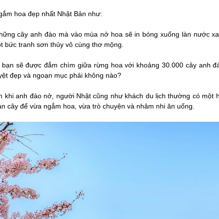
ngắm hoa đẹp nhất Nhật Bản như:
 những cây anh đào mà vào mùa nở hoa sẽ in bóng xuống làn nước xa
một bức tranh sơn thủy vô cùng thơ mộng.
, bạn sẽ được đắm chìm giữa rừng hoa với khoảng 30.000 cây anh đào
yệt đẹp và ngoạn mục phải không nào?
 khi anh đào nở, người Nhật cũng như khách du lịch thường có một h
 tán cây để vừa ngắm hoa, vừa trò chuyện và nhâm nhi ăn uống.