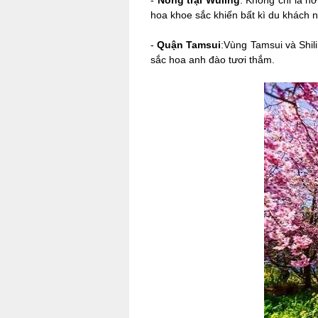
-
Nông trại Wuling
: Không chỉ là n
hoa khoe sắc khiến bất kì du khách n
-
Quận Tamsui
:Vùng Tamsui và Shil
sắc hoa anh đào tươi thắm.