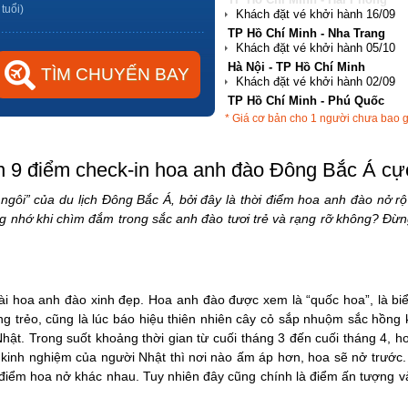
 tuổi)
Hà Nội - TP Hồ Chí Minh
TP Hồ Chí Minh - Phú Quốc
Hà Nội - Đà Nẵng
* Giá cơ bản cho 1 người chưa bao 
TP Hồ Chí Minh - Hải Phòng
n 9 điểm check-in hoa anh đào Đông Bắc Á cự
n ngôi” của du lịch Đông Bắc Á, bởi đây là thời điểm hoa anh đào nở r
 nhớ khi chìm đắm trong sắc anh đào tươi trẻ và rạng rỡ không? Đừng
ài hoa anh đào xinh đẹp. Hoa anh đào được xem là “quốc hoa”, là biể
ong trẻo, cũng là lúc báo hiệu thiên nhiên cây cỏ sắp nhuộm sắc hồng
ật. Trong suốt khoảng thời gian từ cuối tháng 3 đến cuối tháng 4, 
kinh nghiệm của người Nhật thì nơi nào ấm áp hơn, hoa sẽ nở trước. 
i điểm hoa nở khác nhau. Tuy nhiên đây cũng chính là điểm ấn tượng