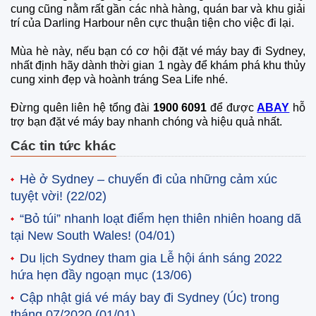
cung cũng nằm rất gần các nhà hàng, quán bar và khu giải
trí của Darling Harbour nên cực thuận tiện cho việc đi lại.
Mùa hè này, nếu bạn có cơ hội đặt vé máy bay đi Sydney,
nhất định hãy dành thời gian 1 ngày để khám phá khu thủy
cung xinh đẹp và hoành tráng Sea Life nhé.
Đừng quên liên hệ tổng đài
1900 6091
để được
ABAY
hỗ
trợ bạn đặt vé máy bay nhanh chóng và hiệu quả nhất.
Các tin tức khác
Hè ở Sydney – chuyến đi của những cảm xúc
tuyệt vời!
(22/02)
“Bỏ túi” nhanh loạt điểm hẹn thiên nhiên hoang dã
tại New South Wales!
(04/01)
Du lịch Sydney tham gia Lễ hội ánh sáng 2022
hứa hẹn đầy ngoạn mục
(13/06)
Cập nhật giá vé máy bay đi Sydney (Úc) trong
tháng 07/2020
(01/01)