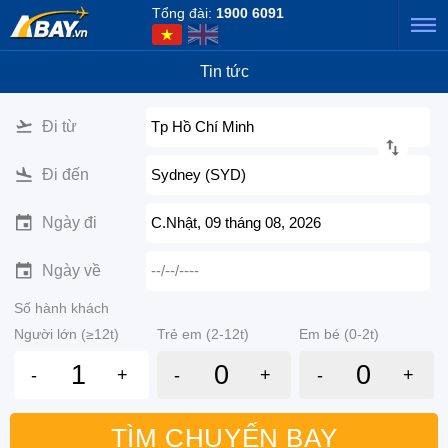
Tổng đài:
1900 6091
Tin tức
Đi từ
Tp Hồ Chí Minh
Đi đến
Sydney (SYD)
Ngày đi
C.Nhật, 09 tháng 08, 2026
Ngày về
--/--/----
Số hành khách
Người lớn (≥12t)
Trẻ em (2-12t)
Em bé (0-2t)
-
+
-
+
-
+
TÌM CHUYẾN BAY