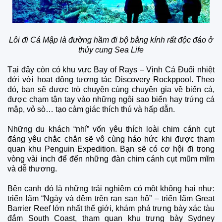
Lôi đi Cá Mập là đường hầm đi bộ bằng kính rất độc đáo ở
thủy cung Sea Life
Tại đây còn có khu vực Bay of Rays – Vịnh Cá Đuối nhiệt
đới với hoạt động tương tác Discovery Rockppool. Theo
đó, bạn sẽ được trò chuyện cùng chuyên gia về biển cả,
được chạm tận tay vào những ngôi sao biển hay trứng cá
mập, vỏ sò… tạo cảm giác thích thú và hấp dẫn.
Những du khách “nhí” vốn yêu thích loài chim cánh cụt
đáng yêu chắc chắn sẽ vô cùng háo hức khi được tham
quan khu Penguin Expedition. Bạn sẽ có cơ hội đi trong
vòng vài inch để đến những đàn chim cánh cụt mũm mĩm
và dễ thương.
Bên cạnh đó là những trải nghiệm có một không hai như:
triển lãm “Ngày và đêm trên rạn san hô” – triển lãm Great
Barrier Reef lớn nhất thế giới, khám phá trưng bày xác tàu
đắm South Coast, tham quan khu trưng bày Sydney