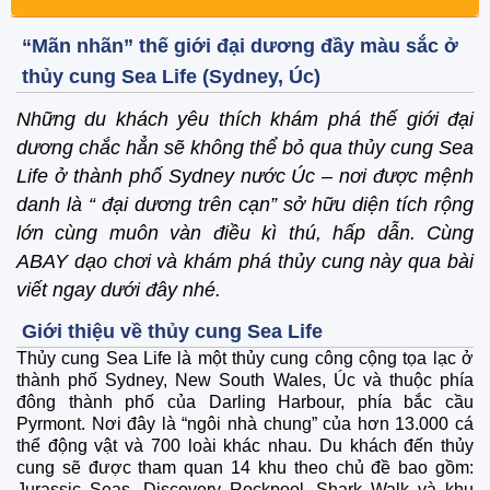
“Mãn nhãn” thế giới đại dương đầy màu sắc ở
thủy cung Sea Life (Sydney, Úc)
Những du khách yêu thích khám phá thế giới đại
dương chắc hẳn sẽ không thể bỏ qua thủy cung Sea
Life ở thành phố Sydney nước Úc – nơi được mệnh
danh là “ đại dương trên cạn” sở hữu diện tích rộng
lớn cùng muôn vàn điều kì thú, hấp dẫn. Cùng
ABAY dạo chơi và khám phá thủy cung này qua bài
viết ngay dưới đây nhé.
Giới thiệu về thủy cung Sea Life
Thủy cung Sea Life là một thủy cung công cộng tọa lạc ở
thành phố Sydney, New South Wales, Úc và thuộc phía
đông thành phố của Darling Harbour, phía bắc cầu
Pyrmont. Nơi đây là “ngôi nhà chung” của hơn 13.000 cá
thể động vật và 700 loài khác nhau. Du khách đến thủy
cung sẽ được tham quan 14 khu theo chủ đề bao gồm:
Jurassic Seas, Discovery Rockpool, Shark Walk và khu