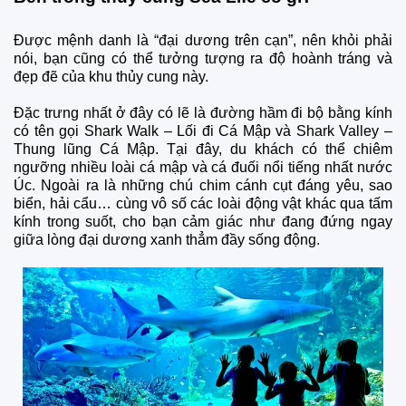
Được mệnh danh là “đại dương trên cạn”, nên khỏi phải
nói, bạn cũng có thể tưởng tượng ra độ hoành tráng và
đẹp đẽ của khu thủy cung này.
Đặc trưng nhất ở đây có lẽ là đường hầm đi bộ bằng kính
có tên gọi Shark Walk – Lối đi Cá Mập và Shark Valley –
Thung lũng Cá Mập. Tại đây, du khách có thể chiêm
ngưỡng nhiều loài cá mập và cá đuối nổi tiếng nhất nước
Úc. Ngoài ra là những chú chim cánh cụt đáng yêu, sao
biển, hải cẩu… cùng vô số các loài động vật khác qua tấm
kính trong suốt, cho bạn cảm giác như đang đứng ngay
giữa lòng đại dương xanh thẳm đầy sống động.