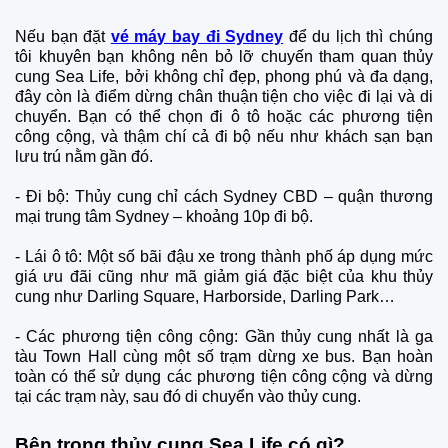
Nếu bạn đặt
vé máy bay đi Sydney
để du lịch thì chúng
tôi khuyên bạn không nên bỏ lỡ chuyến tham quan thủy
cung Sea Life, bởi không chỉ đẹp, phong phú và đa dạng,
đây còn là điểm dừng chân thuận tiện cho việc đi lại và di
chuyển. Bạn có thể chọn đi ô tô hoặc các phương tiện
công cộng, và thậm chí cả đi bộ nếu như khách sạn bạn
lưu trú nằm gần đó.
-
Đi bộ: Thủy cung chỉ cách Sydney CBD – quận thương
mại trung tâm Sydney – khoảng 10p đi bộ.
-
Lái ô tô: Một số bãi đậu xe trong thành phố áp dụng mức
giá ưu đãi cũng như mã giảm giá đặc biệt của khu thủy
cung như Darling Square, Harborside, Darling Park…
-
Các phương tiện công cộng: Gần thủy cung nhất là ga
tàu Town Hall cùng một số trạm dừng xe bus. Bạn hoàn
toàn có thể sử dụng các phương tiện công cộng và dừng
tại các trạm này, sau đó di chuyển vào thủy cung.
Bên trong thủy cung Sea Life có gì?