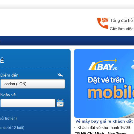
Tổng đài hỗ 
Giờ làm việc
g
RẺ
Điểm đến
Ngày về
uổi trở lên)
Vé máy bay giá rẻ khách đặt
ến dưới 12 tuổi)
TP Hồ Chí Minh - Nha Trang