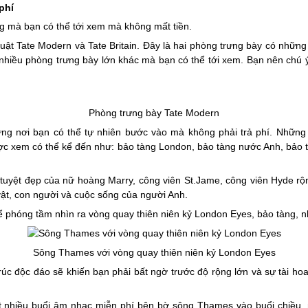
phí
ng mà bạn có thể tới xem mà không mất tiền.
ật Tate Modern và Tate Britain. Đây là hai phòng trưng bày có những k
 nhiều phòng trưng bày lớn khác mà bạn có thể tới xem. Bạn nên chú
Phòng trưng bày Tate Modern
ng nơi bạn có thể tự nhiên bước vào mà không phải trả phí. Những b
 xem có thể kể đến như: bảo tàng London, bảo tàng nước Anh, bảo tà
uyệt đẹp của nữ hoàng Marry, công viên St.Jame, công viên Hyde rộng 
vật, con người và cuộc sống của người Anh.
phóng tầm nhìn ra vòng quay thiên niên kỷ London Eyes, bảo tàng, nh
Sông Thames với vòng quay thiên niên kỷ London Eyes
rúc độc đáo sẽ khiến bạn phải bất ngờ trước độ rộng lớn và sự tài hoa 
t nhiều buổi âm nhạc miễn phí bên bờ sông Thames vào buổi chiều, 