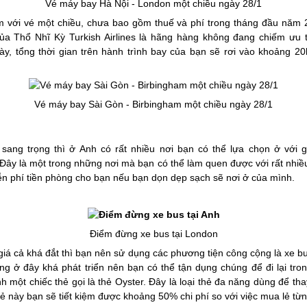
Vé máy bay Hà Nội - London một chiều ngày 28/1
m với vé một chiều, chưa bao gồm thuế và phí trong tháng đầu năm 
a Thổ Nhĩ Kỳ Turkish Airlines là hãng hàng không đang chiếm ưu t
, tổng thời gian trên hành trình bay của bạn sẽ rơi vào khoảng 2
Vé máy bay Sài Gòn - Birbingham một chiều ngày 28/1
sang trọng thì ở Anh có rất nhiều nơi bạn có thể lựa chọn ở với
 Đây là một trong những nơi mà bạn có thể làm quen được với rất nhiề
iễn phí tiền phòng cho bạn nếu bạn dọn dẹp sạch sẽ nơi ở của mình.
Điểm đừng xe bus tại London
giá cả khá đắt thì bạn nên sử dụng các phương tiện công cộng là xe bu
ng ở đây khá phát triển nên bạn có thể tận dụng chúng để đi lại tro
h một chiếc thẻ gọi là thẻ Oyster. Đây là loại thẻ đa năng dùng để th
 này bạn sẽ tiết kiệm được khoảng 50% chi phí so với việc mua lẻ từn