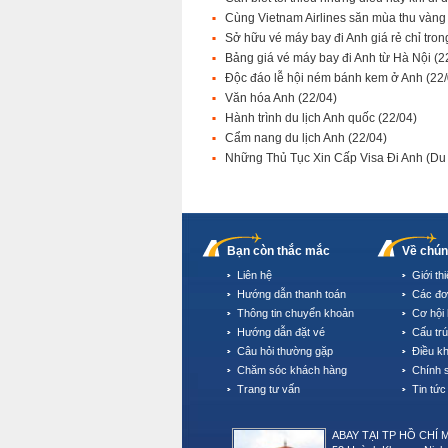
Cùng Vietnam Airlines săn mùa thu vàn
Sở hữu vé máy bay đi Anh giá rẻ chỉ tron
Bảng giá vé máy bay đi Anh từ Hà Nội
(2
Độc đáo lễ hội ném bánh kem ở Anh
(22
Văn hóa Anh
(22/04)
Hành trình du lịch Anh quốc
(22/04)
Cẩm nang du lịch Anh
(22/04)
Những Thủ Tục Xin Cấp Visa Đi Anh (Du
Bạn còn thắc mắc
Về chún
Liên hệ
Giới th
Hướng dẫn thanh toán
Các đơ
Thông tin chuyển khoản
Cơ hội 
Hướng dẫn đặt vé
Cấu tr
Câu hỏi thường gặp
Điều k
Chăm sóc khách hàng
Chính 
Trang tư vấn
Tin tức
ABAY TẠI TP HỒ CHÍ 