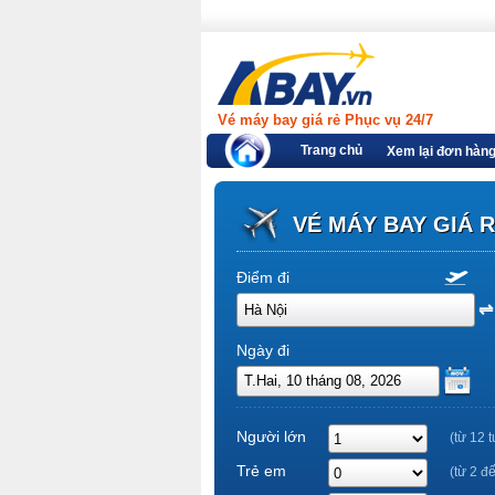
Vé máy bay giá rẻ Phục vụ 24/7
Trang chủ
Xem lại đơn hàn
VÉ MÁY BAY GIÁ 
Điểm đi
Ngày đi
Người lớn
(từ 12 t
Trẻ em
(từ 2 đ