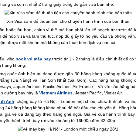
ông và còn ít nhất 2 trang giấy trống để gắn visa bạn nhé.
Xin Visa sớm để thuận tiện cho chuyến hành trình của bản thân
uần hoặc lâu hơn, chính vì thế mà bạn phải lên kế hoạch từ trước để 
h để nộp visa và làm thủ tục, nộp đủ giấy tờ họ yêu cầu và phỏng vấn.
 kiệm được một khoản mà không cần thuê bên dịch vụ nào cả.
iếu, việc
book vé máy bay
trước từ 1 - 2 tháng là điều cần thiết để 
ng hàng không.
ng quốc Anh hiện tại đang được gần 30 hãng hàng không quốc tế và 
 Nẵng (Đà Nẵng) và Tân Sơn Nhất (Sài Gòn). Các hãng hàng không q
rways, Japan Airlines, Pacific Airlines, Air France... Và với các hãng h
ến đường bay này là
Vietnam Airlines
, Jetstar Pacific, Vietjet Air.
 đi Anh
, chặng bay từ Hà Nội - London một chiều, chưa tính phí và 
ng 24 hãng hàng không khác nhau để bắt đầu cho chuyến đi. Hãng hàn
oại giá vé đa dạng tùy theo hạng ghế ngồi. Giá vé của hành trình ba
huyến hành trình bay rơi vào khoảng từ 16h00p đến 32h00p.