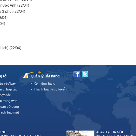
g nước Anh
(22/04)
g 3 phút
(22/04)
2/04)
/04)
 Lịch)
(22/04)
g tôi
Quản lý đặt hàng
iệu về Abay
Xem đơn hàng
n vị hợp tác
Thanh toán trực tuyến
hợp tác
úc trang web
hoản sử dụng
sách bảo mật
MINH
ABAY TẠI HÀ NỘI