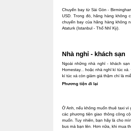
Chuyến bay từ Sài Gòn - Birmingha
USD. Trong đó, hãng hàng không củ
chuyến bay của hãng hàng không này
Ataturk (Istanbul - Thổ Nhĩ Kỳ).
Nhà nghỉ - khách sạn
Ngoài những nhà nghỉ - khách sạn 
Homestay... hoặc nhà nghỉ kí túc xá.
kí túc xá còn giảm giá thậm chí là m
Phương tiện đi lại
Ở Anh, nếu không muốn thuê taxi vì 
các phương tiện giao thông công cộ
muốn. Tuy nhiên, bạn hãy là cho mìn
bus mà bạn lên. Hơn nữa, khi mua thẻ