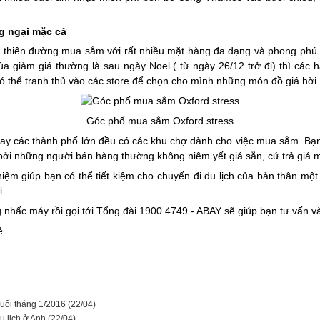
g ngại mặc cả
thiên đường mua sắm với rất nhiều mặt hàng đa dạng và phong phú tới
ùa giảm giá thường là sau ngày Noel ( từ ngày 26/12 trở đi) thì các 
có thể tranh thủ vào các store để chọn cho mình những món đồ giá hời.
Góc phố mua sắm Oxford stress
hay các thành phố lớn đều có các khu chợ dành cho việc mua sắm. Bạn
ởi những người bán hàng thường không niêm yết giá sẵn, cứ trả giá m
iệm giúp bạn có thể tiết kiệm cho chuyến đi du lịch của bản thân một
i.
 nhấc máy rồi gọi tới Tổng đài 1900 4749 - ABAY sẽ giúp bạn tư vấn và
ẻ.
 cuối tháng 1/2016
(22/04)
du lịch ở Anh
(22/04)