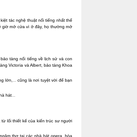
iệt tác nghệ thuật nổi tiếng nhất thế
 ý giờ mở cửa vì ở đây, họ thường mở
ảo tàng nổi tiếng về lịch sử và con
ng Victoria và Albert, bảo tàng Khoa
lớn,... cũng là nơi tuyệt vời để bạn
à hát...
từ lối thiết kế của kiến trúc sư người
ngâm thơ tại các nhà hát opera, hòa