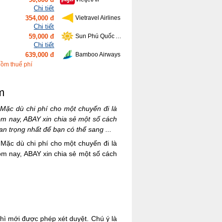
Chi tiết
354,000 đ
Vietravel Airlines
Chi tiết
59,000 đ
Sun Phú Quốc Airways
Chi tiết
639,000 đ
Bamboo Airways
Chi tiết
gồm thuế phí
416,000 đ
Vietnam Airlines
m
Mặc dù chi phí cho một chuyến đi là
ôm nay, ABAY xin chia sẻ một số cách
n trọng nhất để bạn có thể sang ...
Mặc dù chi phí cho một chuyến đi là
ôm nay, ABAY xin chia sẻ một số cách
thì mới được phép xét duyệt. Chú ý là