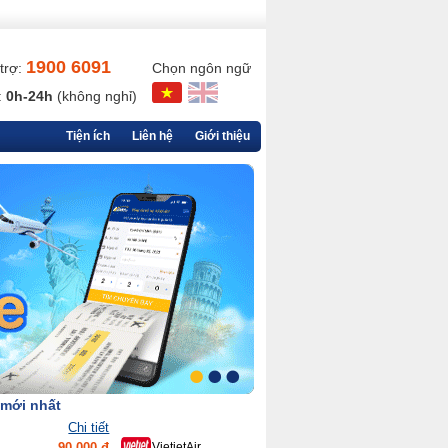
1900 6091
trợ:
Chọn ngôn ngữ
:
0h-24h
(không nghỉ)
Tiện ích
Liên hệ
Giới thiệu
 mới nhất
Chi tiết
90,000 đ
VietjetAir