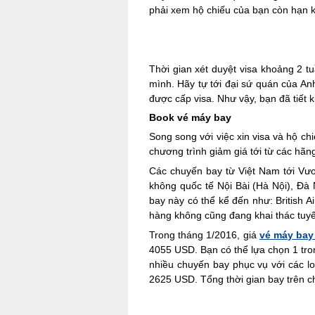
phải xem hộ chiếu của bạn còn hạn kh
Thời gian xét duyệt visa khoảng 2 t
mình. Hãy tự tới đại sứ quán của An
được cấp visa. Như vậy, bạn đã tiết
Book vé máy bay
Song song với việc xin visa và hộ ch
chương trình giảm giá tới từ các hã
Các chuyến bay từ Việt Nam tới Vươ
không quốc tế Nội Bài (Hà Nội), Đà
bay này có thể kể đến như: British Ai
hàng không cũng đang khai thác tuy
Trong tháng 1/2016, giá
vé máy bay
4055 USD. Bạn có thể lựa chọn 1 tro
nhiều chuyến bay phục vụ với các l
2625 USD. Tổng thời gian bay trên c