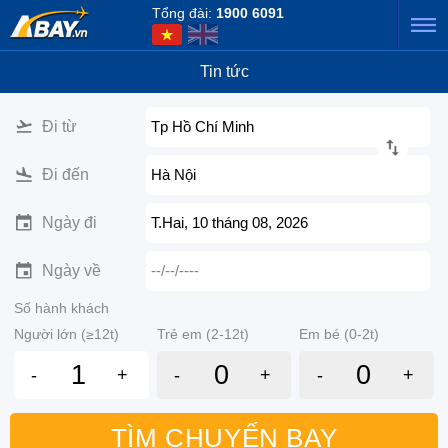
Tổng đài:
1900 6091
Tin tức
Đi từ
Tp Hồ Chí Minh
Đi đến
Hà Nội
Ngày đi
T.Hai, 10 tháng 08, 2026
Ngày về
--/--/----
Số hành khách
Người lớn (≥12t)
Trẻ em (2-12t)
Em bé (0-2t)
-
+
-
+
-
+
TÌM CHUYẾN BAY