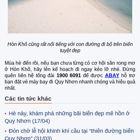
Hòn Khô cũng rất nổi tiếng với con đường đi bộ trên biển
tuyệt đẹp
Mùa hè đến rồi, nếu bạn chưa từng có cơ hội săn rong mơ
ở Hòn Khô, hãy lên kế hoạch đi ngay kẻo lỡ nhé. Đừng
quên liên hệ tổng đài
1900 6091
để được
ABAY
hỗ trợ
bạn đặt vé máy bay đi Quy Nhơn nhanh chóng và hiệu quả
nhất.
Các tin tức khác
Hè này, khám phá những bãi biển đẹp mê hồn ở
Quy Nhơn
(17/04)
Đón chờ lễ hội khinh khí cầu tại “thiên đường biển
Quy Nhơn”
(31/03)