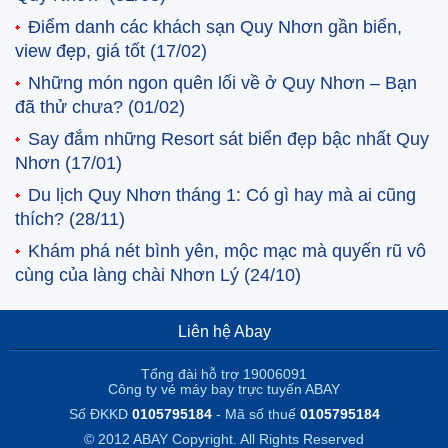
Điểm danh các khách sạn Quy Nhơn gần biển,
view đẹp, giá tốt
(17/02)
Những món ngon quên lối về ở Quy Nhơn – Bạn
đã thử chưa?
(01/02)
Say đắm những Resort sát biển đẹp bậc nhất Quy
Nhơn
(17/01)
Du lịch Quy Nhơn tháng 1: Có gì hay mà ai cũng
thích?
(28/11)
Khám phá nét bình yên, mộc mạc mà quyến rũ vô
cùng của làng chài Nhơn Lý
(24/10)
Liên hệ Abay
Tổng đài hỗ trợ 19006091
Công ty vé máy bay trực tuyến ABAY
Số ĐKKD
0105795184
- Mã số thuế
0105795184
© 2012 ABAY Copyright. All Rights Reserved