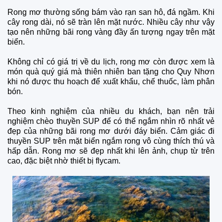
Rong mơ thường sống bám vào rạn san hô, đá ngầm. Khi
cây rong dài, nó sẽ tràn lên mặt nước. Nhiều cây như vậy
tạo nên những bãi rong vàng đầy ấn tượng ngay trên mặt
biển.
Không chỉ có giá trị về du lịch, rong mơ còn được xem là
món quà quý giá mà thiên nhiên ban tặng cho Quy Nhơn
khi nó được thu hoạch để xuất khẩu, chế thuốc, làm phân
bón.
Theo kinh nghiệm của nhiều du khách, bạn nên trải
nghiệm chèo thuyền SUP để có thể ngắm nhìn rõ nhất vẻ
đẹp của những bãi rong mơ dưới đáy biển. Cảm giác đi
thuyền SUP trên mặt biển ngắm rong vô cùng thích thú và
hấp dẫn. Rong mơ sẽ đẹp nhất khi lên ảnh, chụp từ trên
cao, đặc biệt nhờ thiết bị flycam.