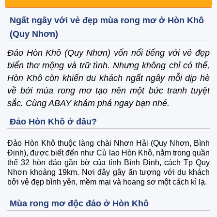
Ngất ngây với vẻ đẹp mùa rong mơ ở Hòn Khô
(Quy Nhơn)
Đảo Hòn Khô (Quy Nhơn) vốn nổi tiếng với vẻ đẹp
biển thơ mộng và trữ tình. Nhưng không chỉ có thế,
Hòn Khô còn khiến du khách ngất ngây mỗi dịp hè
về bởi mùa rong mơ tạo nên một bức tranh tuyệt
sắc. Cùng ABAY khám phá ngay bạn nhé.
Đảo Hòn Khô ở đâu?
Đảo Hòn Khô thuộc làng chài Nhơn Hải (Quy Nhơn, Bình
Định), được biết đến như Cù lao Hòn Khô, nằm trong quần
thể 32 hòn đảo gần bờ của tỉnh Bình Định, cách Tp Quy
Nhơn khoảng 19km. Nơi đây gây ấn tượng với du khách
bởi vẻ đẹp bình yên, mềm mại và hoang sơ một cách kì lạ.
Mùa rong mơ độc đáo ở Hòn Khô