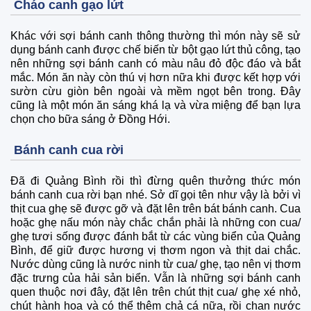
Cháo canh gạo lứt
Khác với sợi bánh canh thông thường thì món này sẽ sử
dụng bánh canh được chế biến từ bột gạo lứt thủ công, tạo
nên những sợi bánh canh có màu nâu đỏ độc đáo và bắt
mắc. Món ăn này còn thú vị hơn nữa khi được kết hợp với
sườn cừu giòn bên ngoài và mềm ngọt bên trong. Đây
cũng là một món ăn sáng khá lạ và vừa miệng để bạn lựa
chọn cho bữa sáng ở Đồng Hới.
Bánh canh cua rời
Đã đi Quảng Bình rồi thì đừng quên thưởng thức món
bánh canh cua rời bạn nhé. Sở dĩ gọi tên như vậy là bởi vì
thịt cua ghẹ sẽ được gỡ và đặt lên trên bát bánh canh. Cua
hoặc ghẹ nấu món này chắc chắn phải là những con cua/
ghẹ tươi sống được đánh bắt từ các vùng biển của Quảng
Bình, để giữ được hương vị thơm ngon và thịt dai chắc.
Nước dùng cũng là nước ninh từ cua/ ghẹ, tạo nên vị thơm
đặc trưng của hải sản biển. Vẫn là những sợi bánh canh
quen thuộc nơi đây, đặt lên trên chút thịt cua/ ghẹ xé nhỏ,
chút hành hoa và có thể thêm chả cá nữa, rồi chan nước