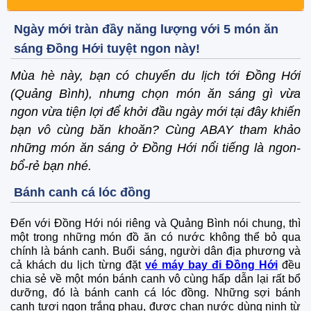
Ngày mới tràn đầy năng lượng với 5 món ăn
sáng Đồng Hới tuyệt ngon này!
Mùa hè này, bạn có chuyến du lịch tới Đồng Hới
(Quảng Bình), nhưng chọn món ăn sáng gì vừa
ngon vừa tiện lợi để khởi đầu ngày mới tại đây khiến
bạn vô cùng băn khoăn? Cùng ABAY tham khảo
những món ăn sáng ở Đồng Hới nổi tiếng là ngon-
bổ-rẻ bạn nhé.
Bánh canh cá lóc đồng
Đến với Đồng Hới nói riêng và Quảng Bình nói chung, thì
một trong những món đồ ăn có nước không thể bỏ qua
chính là bánh canh. Buổi sáng, người dân địa phương và
cả khách du lịch từng đặt
vé máy bay đi Đồng Hới
đều
chia sẻ về một món bánh canh vô cùng hấp dẫn lại rất bổ
dưỡng, đó là bánh canh cá lóc đồng. Những sợi bánh
canh tươi ngon trắng phau, được chan nước dùng ninh từ