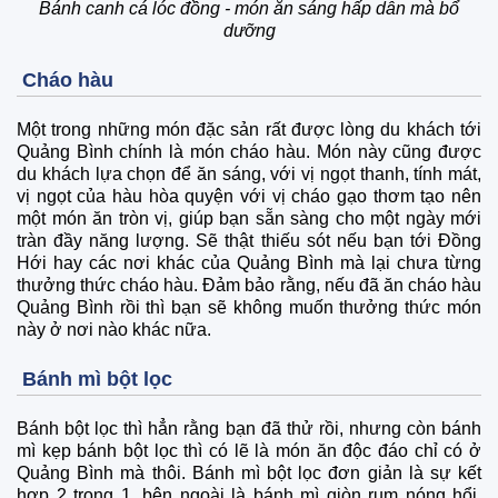
Bánh canh cá lóc đồng - món ăn sáng hấp dẫn mà bổ
dưỡng
Cháo hàu
Một trong những món đặc sản rất được lòng du khách tới
Quảng Bình chính là món cháo hàu. Món này cũng được
du khách lựa chọn để ăn sáng, với vị ngọt thanh, tính mát,
vị ngọt của hàu hòa quyện với vị cháo gạo thơm tạo nên
một món ăn tròn vị, giúp bạn sẵn sàng cho một ngày mới
tràn đầy năng lượng. Sẽ thật thiếu sót nếu bạn tới Đồng
Hới hay các nơi khác của Quảng Bình mà lại chưa từng
thưởng thức cháo hàu. Đảm bảo rằng, nếu đã ăn cháo hàu
Quảng Bình rồi thì bạn sẽ không muốn thưởng thức món
này ở nơi nào khác nữa.
Bánh mì bột lọc
Bánh bột lọc thì hẳn rằng bạn đã thử rồi, nhưng còn bánh
mì kẹp bánh bột lọc thì có lẽ là món ăn độc đáo chỉ có ở
Quảng Bình mà thôi. Bánh mì bột lọc đơn giản là sự kết
hợp 2 trong 1, bên ngoài là bánh mì giòn rụm nóng hổi,