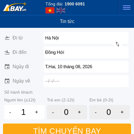
Tổng đài:
1900 6091
Tin tức
Đi từ
Hà Nội
Đi đến
Đồng Hới
Ngày đi
T.Hai, 10 tháng 08, 2026
Ngày về
--/--/----
Số hành khách
Người lớn (≥12t)
Trẻ em (2-12t)
Em bé (0-2t)
-
+
-
+
-
+
TÌM CHUYẾN BAY