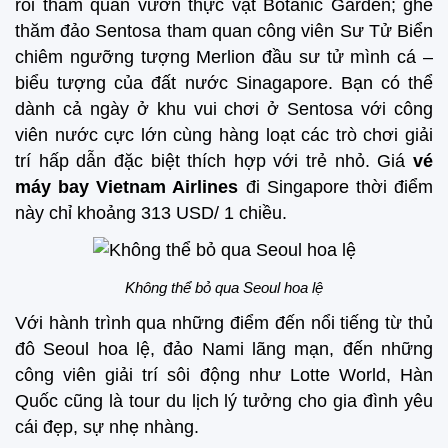
rồi tham quan vườn thực vật Botanic Garden; ghé
thăm đảo Sentosa tham quan công viên Sư Tử Biển
chiêm ngưỡng tượng Merlion đầu sư tử mình cá –
biểu tượng của đất nước Sinagapore. Bạn có thể
dành cả ngày ở khu vui chơi ở Sentosa với công
viên nước cực lớn cùng hàng loạt các trò chơi giải
trí hấp dẫn đặc biệt thích hợp với trẻ nhỏ. Giá
vé
máy bay Vietnam Airlines
đi Singapore thời điểm
này chỉ khoảng 313 USD/ 1 chiều.
Không thể bỏ qua Seoul hoa lệ
Với hành trình qua những điểm đến nổi tiếng từ thủ
đô Seoul hoa lệ, đảo Nami lãng mạn, đến những
công viên giải trí sôi động như Lotte World, Hàn
Quốc cũng là tour du lịch lý tưởng cho gia đình yêu
cái đẹp, sự nhẹ nhàng.