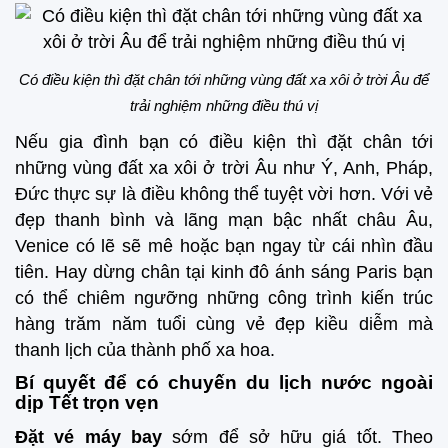
Có điều kiện thì đặt chân tới những vùng đất xa xôi ở trời Âu để
trải nghiệm những điều thú vị
Nếu gia đình bạn có điều kiện thì đặt chân tới
những vùng đất xa xôi ở trời Âu như Ý, Anh, Pháp,
Đức thực sự là điều không thể tuyệt vời hơn. Với vẻ
đẹp thanh bình và lãng mạn bậc nhất châu Âu,
Venice có lẽ sẽ mê hoặc bạn ngay từ cái nhìn đầu
tiên. Hay dừng chân tại kinh đô ánh sáng Paris bạn
có thể chiêm ngưỡng những công trình kiến trúc
hàng trăm năm tuổi cùng vẻ đẹp kiều diễm mà
thanh lịch của thành phố xa hoa.
Bí quyết để có chuyến du lịch nước ngoài
dịp Tết trọn vẹn
Đặt vé máy bay
sớm để sở hữu giá tốt. Theo