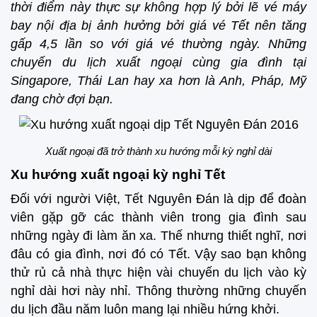
thời điểm này thực sự không hợp lý bởi lẽ vé máy
bay nội địa bị ảnh hưởng bởi giá vé Tết nên tăng
gấp 4,5 lần so với giá vé thường ngày. Những
chuyến du lịch xuất ngoại cùng gia đình tại
Singapore, Thái Lan hay xa hơn là Anh, Pháp, Mỹ
đang chờ đợi bạn.
Xuất ngoại đã trở thành xu hướng mỗi kỳ nghỉ dài
Xu hướng xuất ngoại kỳ nghỉ Tết
Đối với người Việt, Tết Nguyên Đán là dịp để đoàn
viên gặp gỡ các thành viên trong gia đình sau
những ngày đi làm ăn xa. Thế nhưng thiết nghĩ, nơi
đâu có gia đình, nơi đó có Tết. Vậy sao bạn không
thử rủ cả nhà thực hiện vài chuyến du lịch vào kỳ
nghỉ dài hơi này nhỉ. Thông thường những chuyến
du lịch đầu năm luôn mang lại nhiều hứng khởi.