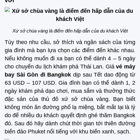
vời
Xứ sở chùa vàng là điểm đến hấp dẫn của du khách Việt
Tùy theo nhu cầu, sở thích và ngân sách của từng
gia đình mà bạn lựa chọn các điểm đến khác nhau.
Nếu không muốn đi xa bạn có thể dành 4 – 5 ngày
cho chuyến du lịch khám phá Thái Lan. Giá
vé máy
bay Sài Gòn đi Bangkok
dịp sau Tết dao động từ
63 USD – 107 USD. Gia đình bạn có thể dành 1, 2
ngày khám phá dạo chơi, mua sắm và thưởng thức
đặc sản của thủ đô xứ sở chùa vàng. Bạn biết
không món ăn đường phố lạ miệng, bắt mắt lại là lý
do để nhiều du khách quyết định ghé thăm Bangkok
đó. Sau đó hãy dành chút thời gian tới thiên đường
biển đảo Phuket nổi tiếng với khu biển xanh, sạch.