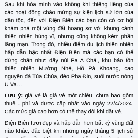
Sau khi hòa mình vào không khí thiêng liêng của
các hoạt động chào mừng sự kiện lịch sử lớn của
dân tộc, đến với Điện Biên các bạn còn có cơ hội
khám phá một vùng đất hoang sơ với khung cảnh
thiên nhiên hùng vĩ, nhưng cũng không kém phần
lãng mạn. Trong đó, nhiều điểm du lịch thiên nhiên
hấp dẫn bậc nhất Điện Biên mà các bạn có thể
dừng chân như: dãy núi Pa A Chải, khu bảo tồn
thiên nhiên Mường Nhé, Hồ Pá Khoang, cao
nguyên đá Tủa Chùa, đèo Pha Đin, suối nước nóng
U Va…
Lưu ý:
giá vé là giá vé một chiều, chưa bao gồm
thuế - phí và được cập nhật vào ngày 22/4/2024.
Các mức giá cao hơn có thể thay đổi khi đặt vé.
Điện Biên tươi đẹp và hấp dẫn hơn bất kỳ vùng đất
nào khác, đặc biệt khi những ngày tháng 5 lịch sử