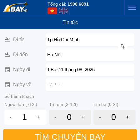
Tổng đài:
1900 6091
Tin tức
Đi từ
Tp Hồ Chí Minh
Đi đến
Hà Nội
Ngày đi
T.Ba, 11 tháng 08, 2026
Ngày về
--/--/----
Số hành khách
Người lớn (≥12t)
Trẻ em (2-12t)
Em bé (0-2t)
-
+
-
+
-
+
TÌM CHUYẾN BAY