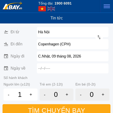
Tổng đài:
1900 6091
Tin tức
Đi từ
Hà Nội
Đi đến
Copenhagen (CPH)
Ngày đi
C.Nhật, 09 tháng 08, 2026
Ngày về
--/--/----
Số hành khách
Người lớn (≥12t)
Trẻ em (2-12t)
Em bé (0-2t)
-
+
-
+
-
+
TÌM CHUYẾN BAY