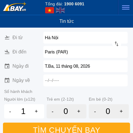
Tổng đài:
1900 6091
Tin tức
Đi từ
Hà Nội
Đi đến
Paris (PAR)
Ngày đi
T.Ba, 11 tháng 08, 2026
Ngày về
--/--/----
Số hành khách
Người lớn (≥12t)
Trẻ em (2-12t)
Em bé (0-2t)
-
+
-
+
-
+
TÌM CHUYẾN BAY