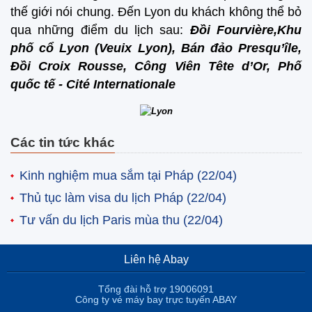
thế giới nói chung. Đến Lyon du khách không thể bỏ
qua những điểm du lịch sau:
Đồi Fourvière,
Khu
phố cổ Lyon (Veuix Lyon),
Bán đảo Presqu’île,
Đồi Croix Rousse,
Công Viên Tête d’Or,
Phố
quốc tế - Cité Internationale
Các tin tức khác
Kinh nghiệm mua sắm tại Pháp
(22/04)
Thủ tục làm visa du lịch Pháp
(22/04)
Tư vấn du lịch Paris mùa thu
(22/04)
Liên hệ Abay
Tổng đài hỗ trợ 19006091
Công ty vé máy bay trực tuyến ABAY