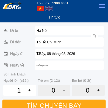
Tổng đài:
1900 6091
Tin tức
Đi từ
Hà Nội
Đi đến
Tp Hồ Chí Minh
Ngày đi
T.Bảy, 08 tháng 08, 2026
Ngày về
--/--/----
Số hành khách
Người lớn (≥12t)
Trẻ em (2-12t)
Em bé (0-2t)
-
+
-
+
-
+
TÌM CHUYẾN BAY