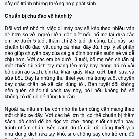
này để tránh những trường hợp phát sinh.
Chuẩn bị chu đáo về hành lý
Đối với trẻ nhỏ thì việc đi máy bay sẽ kéo theo nhiều vấn
đề hơn so với người lớn, đặc biệt nếu bố mẹ lại đưa các
em bé dưới 5 tuổi, thậm chí 2-3 tuổi đi cùng. Lúc này, sự
chuẩn bị đồ đạc, vật dụng cá nhân đầy đủ, hợp lý sẽ phần
nào giúp chuyến bay của cả gia đình trở nên suôn sẻ và dễ
chịu hơn. Với các em bé dưới 3 tuổi, bố mẹ nên chuẩn bị
một chiếc túi xách tay mang lên máy bay, trong đó có vài
bộ quần áo sạch, bỉm tã, khăn giấy, khăn ướt, bình sữa và
sữa bột. Đây là những thứ thiết yếu mà trong suốt chuyến
bay chắc chắn bé sẽ cần dùng tới. Bạn tuyệt đối không
nên quên chiếc túi xách tay này, bởi nếu không bé sẽ
không có đủ đồ để dùng khi cần.
Ngoài ra, nếu em bé còn nhỏ thì bạn cũng cần mang theo
một chiếc xe đẩy. Với các bé lớn thì có thể chuẩn bị thêm
sách, đồ chơi để bé đọc và chơi trong suốt chuyến bay,
tránh nhàm chán. Bên cạnh đó là các đồ dùng thiết yếu
như dung dịch rửa tay khô, siro chống say cho trẻ em, đồ