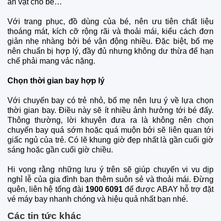
ăn vặt cho bé…
Với trang phục, đồ dùng của bé, nên ưu tiên chất liệu
thoáng mát, kích cỡ rộng rãi và thoải mái, kiểu cách đơn
giản nhẹ nhàng bởi bé vận động nhiều. Đặc biệt, bố mẹ
nên chuẩn bị hợp lý, đầy đủ nhưng không dư thừa để hạn
chế phải mang vác nặng.
Chọn thời gian bay hợp lý
Với chuyến bay có trẻ nhỏ, bố mẹ nên lưu ý về lựa chọn
thời gian bay. Điều này sẽ ít nhiều ảnh hưởng tới bé đấy.
Thông thường, lời khuyên đưa ra là không nên chọn
chuyến bay quá sớm hoặc quá muộn bởi sẽ liên quan tới
giấc ngủ của trẻ. Có lẽ khung giờ đẹp nhất là gần cuối giờ
sáng hoặc gần cuối giờ chiều.
Hi vọng rằng những lưu ý trên sẽ giúp chuyến vi vu dịp
nghỉ lễ của gia đình bạn thêm suôn sẻ và thoải mái. Đừng
quên, liên hệ tổng đài
1900 6091
để được ABAY hỗ trợ đặt
vé máy bay nhanh chóng và hiệu quả nhất bạn nhé.
Các tin tức khác