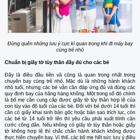
Đừng quên những lưu ý cực kì quan trọng khi đi máy bay
cùng trẻ nhỏ
Chuẩn bị giấy tờ tùy thân đầy đủ cho các bé
Đây là điều đầu tiên và cũng là quan trọng nhất trong
chuyến bay cùng trẻ nhỏ. Mặc dù là những hành khách
nhỏ tuổi, nhưng các bé vẫn cần đáp ứng đủ và đúng các
quy định bay của hãng hàng không. Một trong số đó chính
là bố mẹ cần cung cấp được giấy tờ tùy thân hợp lệ của
con tùy vào độ tuổi của các bé. Đối với bé dưới 14 tuổi thì
cần có giấy khai sinh bản gốc hoặc bản sao trích lục, còn
các bé từ 14 tuổi trở lên thì yêu cầu phải xuất trình căn
cước công dân. Nếu không có giấy tờ tùy thân hoặc giấy
tờ không hợp lệ thì chắc chắn hành khách không được
thực hiện chuyến bay. Vì thế, các bố mẹ hết sức lưu ý điều