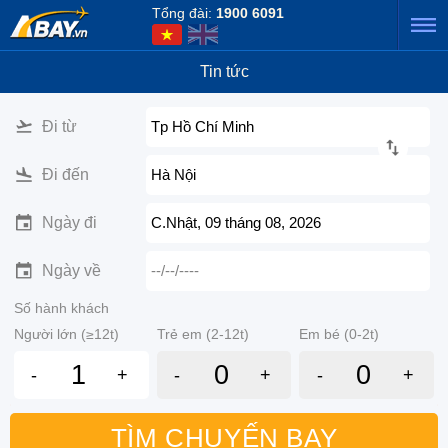
Tổng đài:
1900 6091
Tin tức
Đi từ
Tp Hồ Chí Minh
Đi đến
Hà Nội
Ngày đi
C.Nhật, 09 tháng 08, 2026
Ngày về
--/--/----
Số hành khách
Người lớn (≥12t)
Trẻ em (2-12t)
Em bé (0-2t)
-
+
-
+
-
+
TÌM CHUYẾN BAY