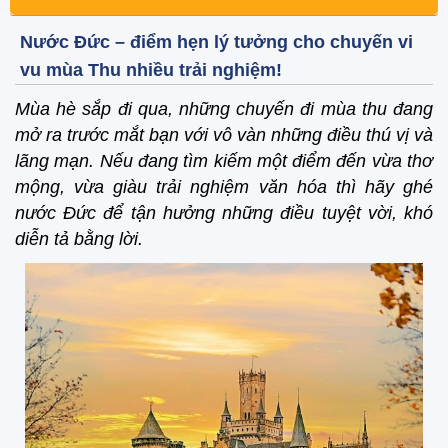
Nước Đức – điểm hẹn lý tưởng cho chuyến vi
vu mùa Thu nhiều trải nghiệm!
Mùa hè sắp đi qua, những chuyến đi mùa thu đang
mở ra trước mắt bạn với vô vàn những điều thú vị và
lãng mạn. Nếu đang tìm kiếm một điểm đến vừa thơ
mộng, vừa giàu trải nghiệm văn hóa thì hãy ghé
nước Đức để tận hưởng những điều tuyệt vời, khó
diễn tả bằng lời.