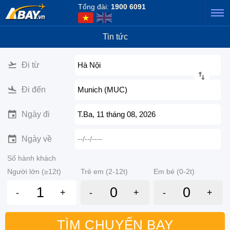
Tổng đài:
1900 6091
Tin tức
Đi từ
Hà Nội
Đi đến
Munich (MUC)
Ngày đi
T.Ba, 11 tháng 08, 2026
Ngày về
--/--/----
Số hành khách
Người lớn (≥12t)
Trẻ em (2-12t)
Em bé (0-2t)
-
+
-
+
-
+
TÌM CHUYẾN BAY