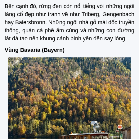
Bên cạnh đó, rừng đen còn nổi tiếng với những ngôi
làng cổ đẹp như tranh vẽ như Triberg, Gengenbach
hay Baiersbronn. Những ngôi nhà gỗ mái dốc truyền
thống, quán cà phê ấm cúng và những con đường
lát đá tạo nên khung cảnh bình yên đến say lòng.
Vùng Bavaria (Bayern)