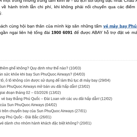
với một trong những trung tâm kinh tế - du lịch sôi động bậc nhất Châu 
 về hành trình lẫn chi phí, khi không phải nối chuyến qua các đi
ý.
hách cùng hội bạn thân của mình kịp săn những tấm
vé máy bay Phú
gần ngại liên hệ tổng đài
1900 6091
để được ABAY hỗ trợ đặt vé má
thêm ghế không? Quy định như thế nào?
(10/03)
ận sức khỏe khi bay Sun PhuQuoc Airways?
(04/03)
 tô, ô tô không còn được sử dụng để làm thủ tục đi máy bay
(29/04)
 Sun PhuQuoc Airways mở bán ưu đãi hấp dẫn!
(23/02)
giai đoạn tháng 02 – 03/2026
(13/02)
vé bay thẳng Phú Quốc – Đài Loan với các ưu đãi hấp dẫn!
(12/02)
ay của Sun PhuQuoc Airways
(04/02)
ngồi trên chuyến bay của Sun PhuQuoc Airways
(27/01)
ng Phú Quốc - Đài Bắc
(26/01)
 vé dành cho nhóm hành khách đặc biệt không?
(20/01)