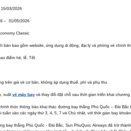
– 15/03/2026
26 – 31/05/2026
 Economy Classic
ênh bán bao gồm website, ứng dụng di động, đại lý và phòng vé chính 
cao điểm hè, lễ, Tết
g trên giá vé cơ bản, không áp dụng thuế, phí và phụ thu.
n, xuất
vé máy bay
và thay đổi đặt chỗ sau thời gian triển khai chương 
hính thức thông báo khai thác đường bay thẳng Phú Quốc – Đài Bắc k
 tuần vào các ngày thứ 3, 4, 5, 7 và Chủ nhật, với thời gian bay khoản
ng bay thẳng Phú Quốc - Đài Bắc, Sun PhuQuoc Airways đã trở thành 