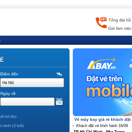
Tổng đài hỗ 
Giờ làm việc
g
RẺ
Điểm đến
Ngày về
uổi trở lên)
Vé máy bay giá rẻ khách đặt
ến dưới 12 tuổi)
TP Hồ Chí Minh - Nha Trang