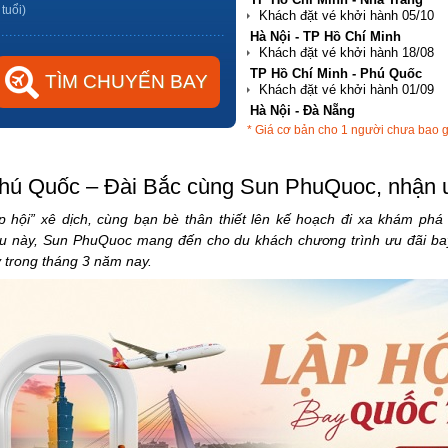
 tuổi)
Hà Nội - TP Hồ Chí Minh
TP Hồ Chí Minh - Phú Quốc
Hà Nội - Đà Nẵng
* Giá cơ bản cho 1 người chưa bao 
TP Hồ Chí Minh - Hải Phòng
hú Quốc – Đài Bắc cùng Sun PhuQuoc, nhận ư
ập hội” xê dịch, cùng bạn bè thân thiết lên kế hoạch đi xa khám ph
ều này, Sun PhuQuoc mang đến cho du khách chương trình ưu đãi b
 trong tháng 3 năm nay.