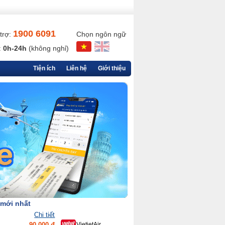
1900 6091
trợ:
Chọn ngôn ngữ
:
0h-24h
(không nghỉ)
Tiện ích
Liên hệ
Giới thiệu
 mới nhất
Chi tiết
90,000 đ
VietjetAir