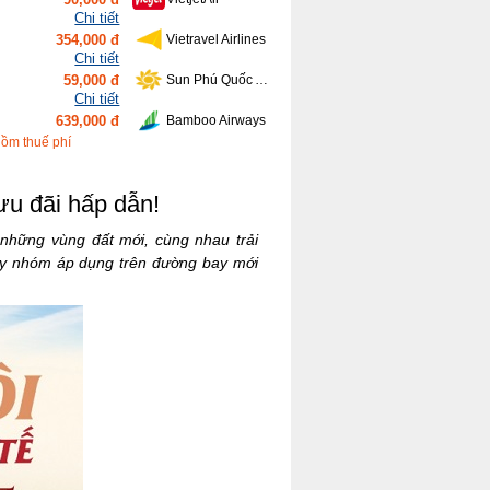
Chi tiết
354,000 đ
Vietravel Airlines
Chi tiết
59,000 đ
Sun Phú Quốc Airways
Chi tiết
639,000 đ
Bamboo Airways
Chi tiết
gồm thuế phí
416,000 đ
Vietnam Airlines
u đãi hấp dẫn!
á những vùng đất mới, cùng nhau trải
ay nhóm áp dụng trên đường bay mới