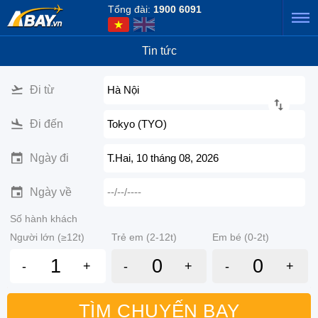
Tổng đài:
1900 6091
Tin tức
Đi từ
Hà Nội
Đi đến
Tokyo (TYO)
Ngày đi
T.Hai, 10 tháng 08, 2026
Ngày về
--/--/----
Số hành khách
Người lớn (≥12t)
Trẻ em (2-12t)
Em bé (0-2t)
-
+
-
+
-
+
TÌM CHUYẾN BAY