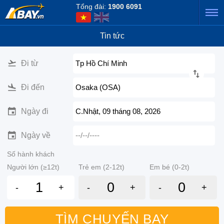
Tổng đài:
1900 6091
Tin tức
Đi từ
Tp Hồ Chí Minh
Đi đến
Osaka (OSA)
Ngày đi
C.Nhật, 09 tháng 08, 2026
Ngày về
--/--/----
Số hành khách
Người lớn (≥12t)
Trẻ em (2-12t)
Em bé (0-2t)
-
+
-
+
-
+
TÌM CHUYẾN BAY