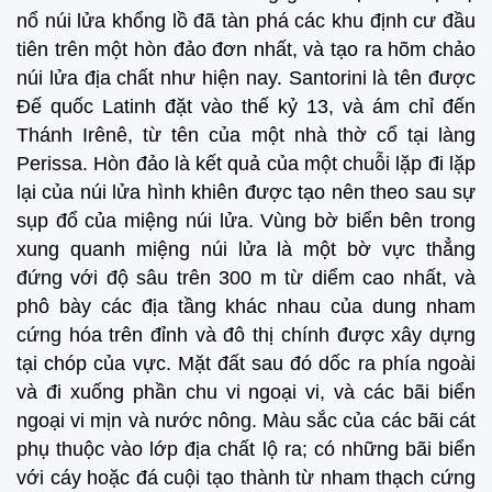
nổ núi lửa khổng lồ đã tàn phá các khu định cư đầu
tiên trên một hòn đảo đơn nhất, và tạo ra hõm chảo
núi lửa địa chất như hiện nay. Santorini là tên được
Đế quốc Latinh đặt vào thế kỷ 13, và ám chỉ đến
Thánh Irênê, từ tên của một nhà thờ cổ tại làng
Perissa. Hòn đảo là kết quả của một chuỗi lặp đi lặp
lại của núi lửa hình khiên được tạo nên theo sau sự
sụp đổ của miệng núi lửa. Vùng bờ biển bên trong
xung quanh miệng núi lửa là một bờ vực thẳng
đứng với độ sâu trên 300 m từ diểm cao nhất, và
phô bày các địa tầng khác nhau của dung nham
cứng hóa trên đỉnh và đô thị chính được xây dựng
tại chóp của vực. Mặt đất sau đó dốc ra phía ngoài
và đi xuống phần chu vi ngoại vi, và các bãi biển
ngoại vi mịn và nước nông. Màu sắc của các bãi cát
phụ thuộc vào lớp địa chất lộ ra; có những bãi biển
với cáy hoặc đá cuội tạo thành từ nham thạch cứng