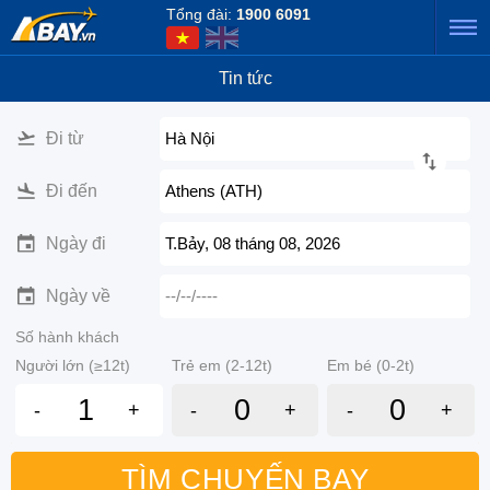
Tổng đài:
1900 6091
Tin tức
Đi từ
Hà Nội
Đi đến
Athens (ATH)
Ngày đi
T.Bảy, 08 tháng 08, 2026
Ngày về
--/--/----
Số hành khách
Người lớn (≥12t)
Trẻ em (2-12t)
Em bé (0-2t)
-
+
-
+
-
+
TÌM CHUYẾN BAY