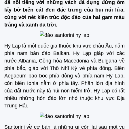
đã nổi tiếng với những vách đá dựng đứng ôm
lấy bờ biển cát đen đặc trưng của bụi núi lửa,
cùng với nét kiến trúc độc đáo của hai gam màu
trắng và xanh da trời.
Hy Lạp là một quốc gia thuộc khu vực châu Âu, nằm
phía nam bán đảo Balkan. Hy Lạp giáp với các
nước Albania, Cộng hòa Macedonia và Bulgaria về
phía bắc, giáp với Thổ Nhĩ Kỳ về phía đông. Biển
Aegaeum bao bọc phía đông và phía nam Hy Lạp,
còn biển Ionia nằm ở phía tây. Phần lớn địa hình
của đất nước này là núi non hiểm trở. Hy Lạp có rất
nhiều những hòn đảo lớn nhỏ thuộc khu vực Địa
Trung Hải.
Santorini về cơ bản là những gì còn lại sau một vụ