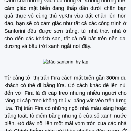
cảnh của những vách đá hùng vĩ. Không những thế,
cảm giác mặt biển đang thấp dần dưới chân bạn
quả thực vô cùng thú vị.Khi vừa đặt chân lên hòn
đảo, bạn sẽ có cảm giác như tất cả các công trình ở
Santorini đều được sơn trắng, từ nhà thờ, nhà ở
cho đến các khách sạn, tất cả nổi bật trên nền đại
dương và bầu trời xanh ngắt nơi đây.
Từ cảng tới thị trấn Fira cách mặt biển gần 300m du
khách có thể đi bằng lừa. Có cách khác để lên núi
đến với Fira là đi cáp treo nhưng nhiều người cho
rằng đi cáp treo không thú vị bằng vắt vẻo trên lưng
lừa. Thị trấn Fira có những ngôi nhà màu sáng hoặc
trắng toát, tô điểm bằng những ô cửa sổ xanh nước
biển. Đó đây nổi lên một mái vòm tròn của các nhà
thờ Chính thống giáo với tháp chuông đặc trưng. Ở