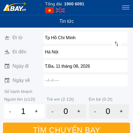
Tổng đài:
1900 6091
Tin tức
Đi từ
Tp Hồ Chí Minh
Đi đến
Hà Nội
Ngày đi
T.Ba, 11 tháng 08, 2026
Ngày về
--/--/----
Số hành khách
Người lớn (≥12t)
Trẻ em (2-12t)
Em bé (0-2t)
-
+
-
+
-
+
TÌM CHUYẾN BAY