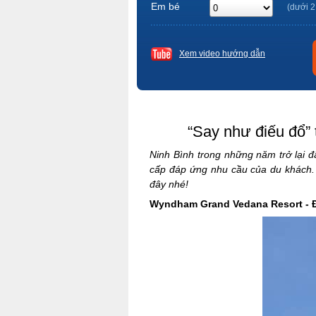
Em bé
(dưới 2
Xem video hướng dẫn
“Say như điếu đổ” 
Ninh Bình trong những năm trở lại đ
cấp đáp ứng nhu cầu của du khách. 
đây nhé!
Wyndham Grand Vedana Resort - Đ