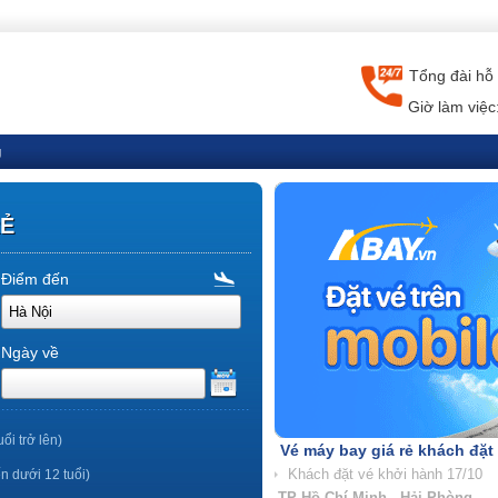
Tổng đài hỗ 
Giờ làm việc
g
RẺ
Điểm đến
Ngày về
uổi trở lên)
Vé máy bay giá rẻ khách đặt
ến dưới 12 tuổi)
TP Hồ Chí Minh - Nha Trang