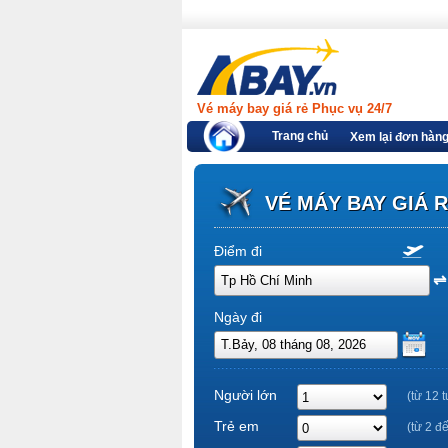
Vé máy bay giá rẻ Phục vụ 24/7
Trang chủ
Xem lại đơn hàn
VÉ MÁY BAY GIÁ 
Điểm đi
Ngày đi
Người lớn
(từ 12 t
Trẻ em
(từ 2 đ