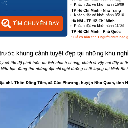
 tuổi)
Hà Nội - TP Hồ Chí Minh
TP Hồ Chí Minh - Phú Quốc
Hà Nội - Đà Nẵng
* Giá cơ bản cho 1 người chưa bao 
TP Hồ Chí Minh - Hải Phòng
trước khung cảnh tuyệt đẹp tại những khu ngh
ây có tốc độ phát triển du lịch nhanh chóng, chính vì vậy nơi đây k
Nếu bạn đang tìm những địa chỉ nghỉ dưỡng chất lượng tại Ninh Bình
ịa chỉ: Thôn Đồng Tâm, xã Cúc Phương, huyện Nho Quan, tỉnh N