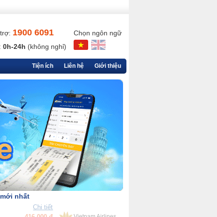
1900 6091
trợ:
Chọn ngôn ngữ
:
0h-24h
(không nghỉ)
Tiện ích
Liên hệ
Giới thiệu
 mới nhất
Chi tiết
90,000 đ
VietjetAir