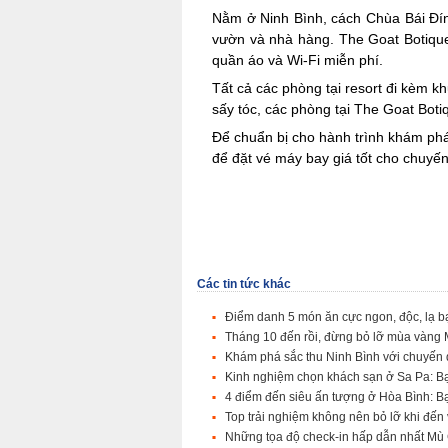
Nằm ở Ninh Bình, cách Chùa Bái Đín
vườn và nhà hàng. The Goat Botique 
quần áo và Wi-Fi miễn phí.
Tất cả các phòng tại resort đi kèm k
sấy tóc, các phòng tại The Goat Boti
Để chuẩn bị cho hành trình khám phá
để đặt vé máy bay giá tốt cho chuyến
Các tin tức khác
Điểm danh 5 món ăn cực ngon, độc, lạ b
Tháng 10 đến rồi, đừng bỏ lỡ mùa vàng
Khám phá sắc thu Ninh Bình với chuyến 
Kinh nghiệm chọn khách sạn ở Sa Pa: B
4 điểm đến siêu ấn tượng ở Hòa Bình: B
Top trải nghiệm không nên bỏ lỡ khi đến
Những tọa độ check-in hấp dẫn nhất M