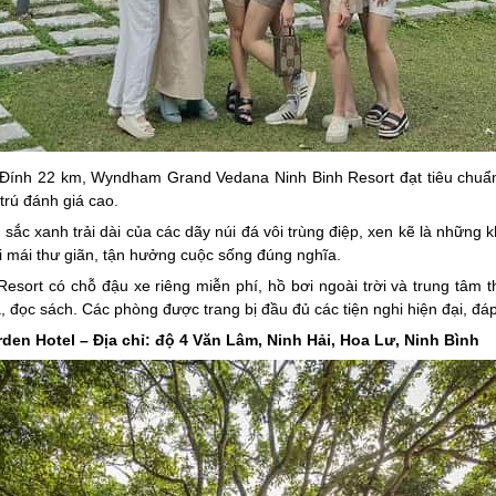
i Đính 22 km, Wyndham Grand Vedana Ninh Binh Resort đạt tiêu chu
trú đánh giá cao.
ắc xanh trải dài của các dãy núi đá vôi trùng điệp, xen kẽ là những 
i mái thư giãn, tận hưởng cuộc sống đúng nghĩa.
ort có chỗ đậu xe riêng miễn phí, hồ bơi ngoài trời và trung tâm 
à, đọc sách. Các phòng được trang bị đầu đủ các tiện nghi hiện đại, đ
en Hotel – Địa chỉ: độ 4 Văn Lâm, Ninh Hải, Hoa Lư, Ninh Bình