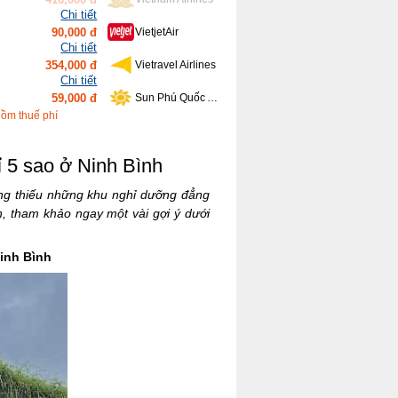
Chi tiết
354,000 đ
Vietravel Airlines
Chi tiết
59,000 đ
Sun Phú Quốc Airways
Chi tiết
459,000 đ
Bamboo Airways
Chi tiết
gồm thuế phí
416,000 đ
Vietnam Airlines
ỉ 5 sao ở Ninh Bình
hông thiếu những khu nghỉ dưỡng đẳng
, tham khảo ngay một vài gợi ý dưới
inh Bình