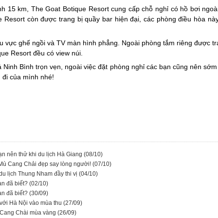
h 15 km, The Goat Botique Resort cung cấp chỗ nghỉ có hồ bơi ngoài 
Resort còn được trang bị quầy bar hiện đại, các phòng điều hòa này
hu vực ghế ngồi và TV màn hình phẳng. Ngoài phòng tắm riêng được tra
que Resort đều có view núi.
 Ninh Bình trọn vẹn, ngoài việc đặt phòng nghỉ các bạn cũng nên sớm 
 đi của mình nhé!
ạn nên thử khi du lịch Hà Giang
(08/10)
 Mù Cang Chải đẹp say lòng người!
(07/10)
du lịch Thung Nham đầy thi vị
(04/10)
ạn đã biết?
(02/10)
ạn đã biết?
(30/09)
 với Hà Nội vào mùa thu
(27/09)
ù Cang Chài mùa vàng
(26/09)