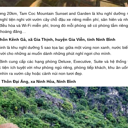
g 20km, Tam Coc Mountain Sunset and Garden là khu nghỉ dưỡng 4 s
ghỉ tiện nghi với vườn cây chỗ đậu xe riêng miễn phí, sân hiên và n
điều hòa và Wi-Fi miễn phí, trong đó mỗi phòng sẽ có phòng tắm riêng
n thoáng đãng…
hôn Kênh Gà, xã Gia Thịnh, huyện Gia Viễn, tỉnh Ninh Bình
h là khu nghỉ dưỡng 5 sao tọa lạc giữa một vùng non xanh, nước biế
 vời cho những ai muốn dành những phút nghỉ ngơi cho mình.
nh cung cấp các hạng phòng Deluxe, Executive, Suite và hệ thống v
tiện ích tuyệt vời như phòng ngủ riêng, phòng tiếp khách, khu ăn uống
nhìn ra vườn cây hoặc cảnh núi non tươi đẹp.
: Thôn Đại Áng, xa Ninh Hòa, Ninh Bình