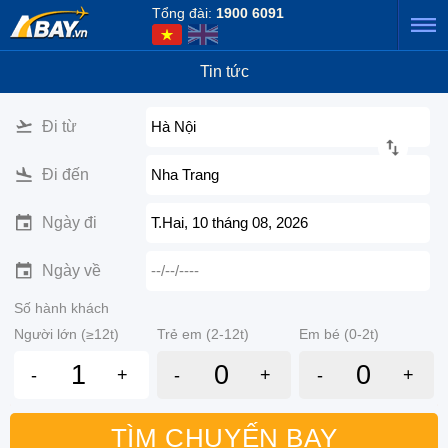
Tổng đài:
1900 6091
Tin tức
Đi từ
Hà Nội
Đi đến
Nha Trang
Ngày đi
T.Hai, 10 tháng 08, 2026
Ngày về
--/--/----
Số hành khách
Người lớn (≥12t)
Trẻ em (2-12t)
Em bé (0-2t)
-
+
-
+
-
+
TÌM CHUYẾN BAY