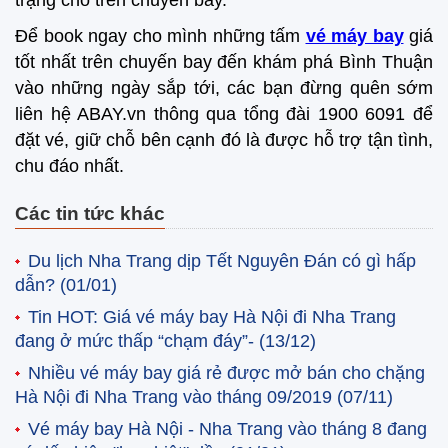
Để book ngay cho mình những tấm
vé máy bay
giá
tốt nhất trên chuyến bay đến khám phá Bình Thuận
vào những ngày sắp tới, các bạn đừng quên sớm
liên hệ ABAY.vn thông qua tổng đài 1900 6091 để
đặt vé, giữ chỗ bên cạnh đó là được hỗ trợ tận tình,
chu đáo nhất.
Các tin tức khác
Du lịch Nha Trang dịp Tết Nguyên Đán có gì hấp
dẫn?
(01/01)
Tin HOT: Giá vé máy bay Hà Nội đi Nha Trang
đang ở mức thấp “chạm đáy”-
(13/12)
Nhiều vé máy bay giá rẻ được mở bán cho chặng
Hà Nội đi Nha Trang vào tháng 09/2019
(07/11)
Vé máy bay Hà Nội - Nha Trang vào tháng 8 đang