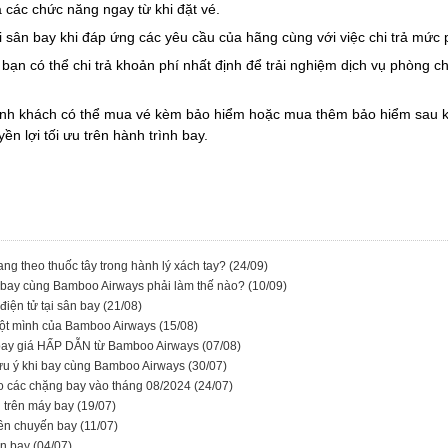
 các chức năng ngay từ khi đặt vé.
 sân bay khi đáp ứng các yêu cầu của hãng cùng với việc chi trả mức p
 bạn có thể chi trả khoản phí nhất định để trải nghiệm dịch vụ phòng 
h khách có thể mua vé kèm bảo hiểm hoặc mua thêm bảo hiểm sau khi
 lợi tối ưu trên hành trình bay.
g theo thuốc tây trong hành lý xách tay?
(24/09)
i bay cùng Bamboo Airways phải làm thế nào?
(10/09)
điện tử tại sân bay
(21/08)
 một mình của Bamboo Airways
(15/08)
y bay giá HẤP DẪN từ Bamboo Airways
(07/08)
ưu ý khi bay cùng Bamboo Airways
(30/07)
ho các chặng bay vào tháng 08/2024
(24/07)
n trên máy bay
(19/07)
trên chuyến bay
(11/07)
ến bay
(04/07)