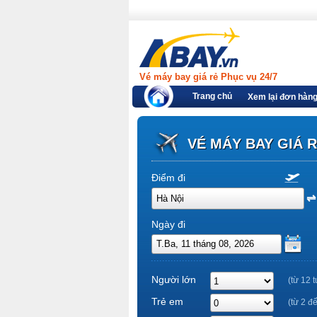
Vé máy bay giá rẻ Phục vụ 24/7
Trang chủ
Xem lại đơn hàn
VÉ MÁY BAY GIÁ 
Điểm đi
Ngày đi
Người lớn
(từ 12 t
Trẻ em
(từ 2 đ