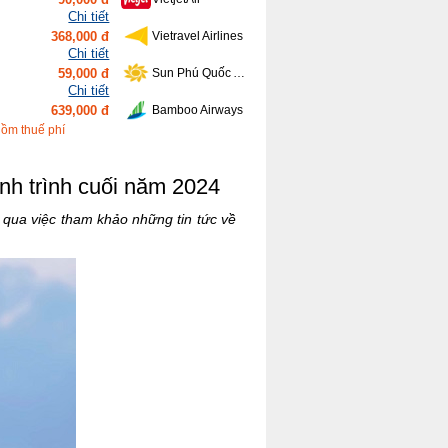
Chi tiết
368,000 đ
Vietravel Airlines
Chi tiết
59,000 đ
Sun Phú Quốc Airways
Chi tiết
639,000 đ
Bamboo Airways
Chi tiết
gồm thuế phí
416,000 đ
Vietnam Airlines
nh trình cuối năm 2024
qua việc tham khảo những tin tức về