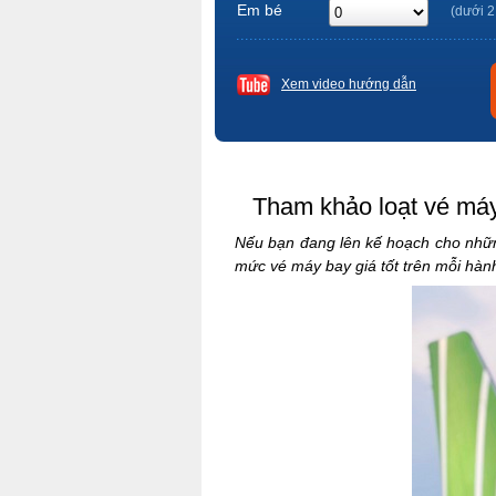
Em bé
(dưới 2
Xem video hướng dẫn
Tham khảo loạt vé máy
Nếu bạn đang lên kế hoạch cho nhữn
mức vé máy bay giá tốt trên mỗi hà