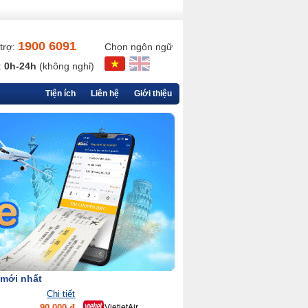
1900 6091
trợ:
Chọn ngôn ngữ
:
0h-24h
(không nghỉ)
Tiện ích
Liên hệ
Giới thiệu
 mới nhất
Chi tiết
90,000 đ
VietjetAir