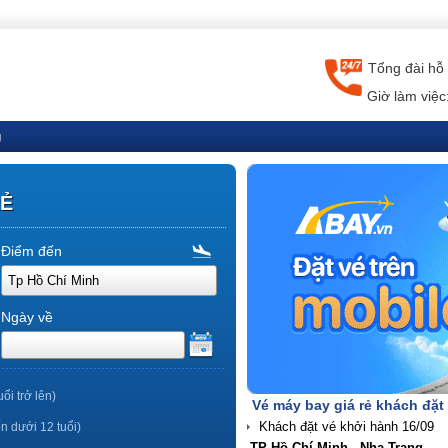
Tổng đài hỗ 
Giờ làm việc
g
RẺ
Điểm đến
Ngày về
uổi trở lên)
Vé máy bay giá rẻ khách đặt
ến dưới 12 tuổi)
TP Hồ Chí Minh - Nha Trang