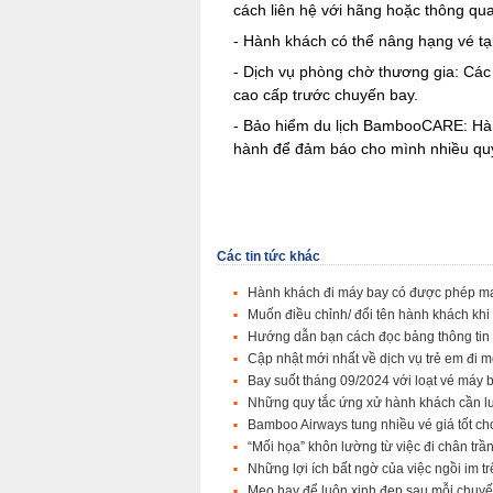
cách liên hệ với hãng hoặc thông qua
- Hành khách có thể nâng hạng vé tại
- Dịch vụ phòng chờ thương gia: Các
cao cấp trước chuyến bay.
- Bảo hiểm du lịch BambooCARE: Hàn
hành để đảm báo cho mình nhiều quyền
Các tin tức khác
Hành khách đi máy bay có được phép man
Muốn điều chỉnh/ đổi tên hành khách kh
Hướng dẫn bạn cách đọc bảng thông tin 
Cập nhật mới nhất về dịch vụ trẻ em đi
Bay suốt tháng 09/2024 với loạt vé má
Những quy tắc ứng xử hành khách cần l
Bamboo Airways tung nhiều vé giá tốt c
“Mối họa” khôn lường từ việc đi chân trầ
Những lợi ích bất ngờ của việc ngồi im 
Mẹo hay để luôn xinh đẹp sau mỗi chuy