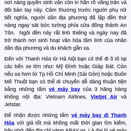
nơi nàng quyên sinh vẫn còn in hằn rõ vầng trán và
đôi bàn tay này. Cảm thương trước người phụ nữ
tiết nghĩa, người dân địa phương đã lập đền thờ
nàng ngay sát bức tường phía cửa đông thành An
Tôn. Ngôi đền này rất linh thiêng và ngày nay đã
trở thành nơi sinh hoạt văn hóa tâm linh của nhân
dân địa phương và du khách gần xa.
Đến với Thanh Hóa từ Hà Nội bạn có thể đi ô tô tại
các bến xe lớn như: Mỹ Đình hoặc Giáp Bát. Còn
nếu xa hơn từ Tp Hồ Chí Minh (Sài Gòn) hoặc Buôn
Mê Thuột bạn có thể di chuyển dễ dàng thuận tiện
bằng những tấm
vé máy bay
của 3 hãng hàng
không nội địa: Vietnam Airlines,
Vietjet Air
và
Jetstar.
Để nhận được những tấm
vé máy bay đi Thanh
Hóa
với giá tốt mà không mất thời gian tìm kiếm,
hãy nhớ đến địa chỉ vàng ABAY.vn. Là đại lý vé máy