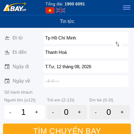
Tổng đài:
1900 6091
Tin tức
Đi từ
Tp Hồ Chí Minh
Đi đến
Thanh Hoá
Ngày đi
T.Tư, 12 tháng 08, 2026
Ngày về
--/--/----
Số hành khách
Người lớn (≥12t)
Trẻ em (2-12t)
Em bé (0-2t)
-
+
-
+
-
+
TÌM CHUYẾN BAY