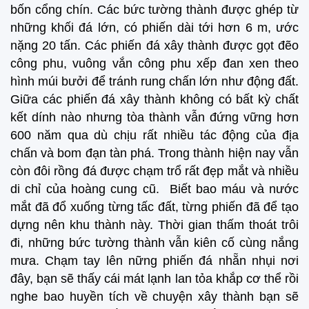
bốn cổng chín. Các bức tường thành được ghép từ
những khối đá lớn, có phiến dài tới hơn 6 m, ước
nặng 20 tấn. Các phiến đá xây thành được gọt đẽo
công phu, vuông vắn công phu xếp đan xen theo
hình múi bưởi để tránh rung chấn lớn như động đất.
Giữa các phiến đá xây thành không có bất kỳ chất
kết dính nào nhưng tòa thành vẫn đứng vững hơn
600 năm qua dù chịu rất nhiều tác động của địa
chấn và bom đạn tàn phá. Trong thành hiện nay vẫn
còn đôi rồng đá được chạm trổ rất đẹp mắt và nhiều
di chỉ của hoàng cung cũ. Biết bao máu và nước
mắt đã đổ xuống từng tấc đất, từng phiến đã để tạo
dựng nên khu thành này. Thời gian thấm thoát trôi
đi, những bức tường thành vẫn kiên cố cùng nắng
mưa. Chạm tay lên nững phiến đá nhẵn nhụi nơi
đây, bạn sẽ thấy cái mát lạnh lan tỏa khắp cơ thể rồi
nghe bao huyền tích về chuyện xây thành bạn sẽ