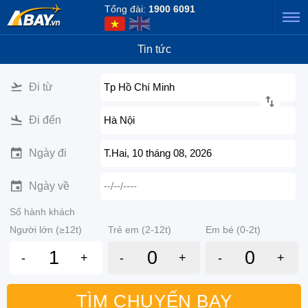
Tổng đài:
1900 6091
Tin tức
Đi từ
Tp Hồ Chí Minh
Đi đến
Hà Nội
Ngày đi
T.Hai, 10 tháng 08, 2026
Ngày về
--/--/----
Số hành khách
Người lớn (≥12t)
Trẻ em (2-12t)
Em bé (0-2t)
-
+
-
+
-
+
TÌM CHUYẾN BAY