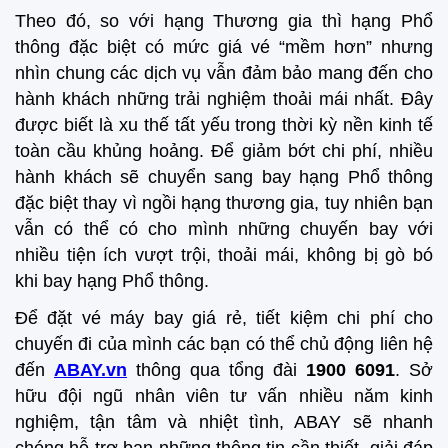
Theo đó, so với hạng Thương gia thì hạng Phổ
thông đặc biệt có mức giá vé “mềm hơn” nhưng
nhìn chung các dịch vụ vẫn đảm bảo mang đến cho
hành khách những trải nghiệm thoải mái nhất. Đây
được biết là xu thế tất yếu trong thời kỳ nền kinh tế
toàn cầu khủng hoảng. Để giảm bớt chi phí, nhiều
hành khách sẽ chuyển sang bay hạng Phổ thông
đặc biệt thay vì ngồi hạng thương gia, tuy nhiên bạn
vẫn có thể có cho mình những chuyến bay với
nhiều tiện ích vượt trội, thoải mái, không bị gò bó
khi bay hạng Phổ thông.
Để đặt vé máy bay giá rẻ, tiết kiệm chi phí cho
chuyến đi của mình các bạn có thể chủ động liên hệ
đến
ABAY.vn
thông qua tổng đài
1900 6091
. Sở
hữu đội ngũ nhân viên tư vấn nhiều năm kinh
nghiệm, tận tâm và nhiệt tình, ABAY sẽ nhanh
chóng hỗ trợ bạn những thông tin cần thiết, giải đáp