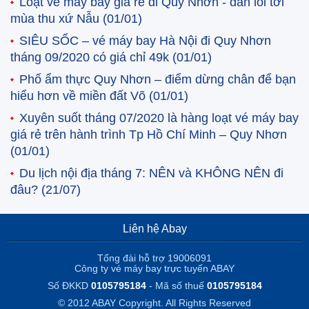
Loạt vé máy bay giá rẻ đi Quy Nhơn - dẫn lối tới
mùa thu xứ Nẫu
(01/01)
SIÊU SỐC – vé máy bay Hà Nội đi Quy Nhơn
tháng 09/2020 có giá chỉ 49k
(01/01)
Phố ẩm thực Quy Nhơn – điểm dừng chân để bạn
hiểu hơn về miền đất Võ
(01/01)
Xuyên suốt tháng 07/2020 là hàng loạt vé máy bay
giá rẻ trên hành trình Tp Hồ Chí Minh – Quy Nhơn
(01/01)
Du lịch nội địa tháng 7: NÊN và KHÔNG NÊN đi
đâu?
(21/07)
Liên hệ Abay
Tổng đài hỗ trợ 19006091
Công ty vé máy bay trực tuyến ABAY
Số ĐKKD
0105795184
- Mã số thuế
0105795184
© 2012 ABAY Copyright. All Rights Reserved