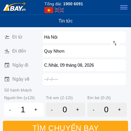
Tổng đài:
1900 6091
Tin tức
Đi từ
Hà Nội
Đi đến
Quy Nhơn
Ngày đi
C.Nhật, 09 tháng 08, 2026
Ngày về
--/--/----
Số hành khách
Người lớn (≥12t)
Trẻ em (2-12t)
Em bé (0-2t)
-
+
-
+
-
+
TÌM CHUYẾN BAY