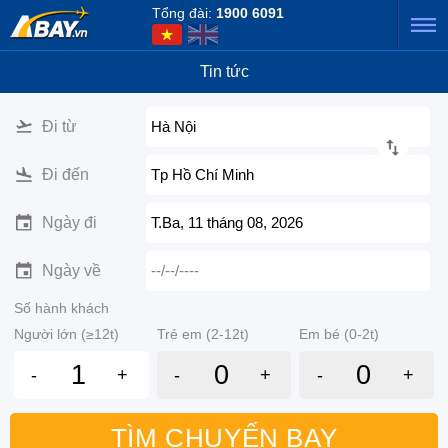
Tổng đài:
1900 6091
Tin tức
Đi từ
Hà Nội
Đi đến
Tp Hồ Chí Minh
Ngày đi
T.Ba, 11 tháng 08, 2026
Ngày về
--/--/----
Số hành khách
Người lớn (≥12t)
Trẻ em (2-12t)
Em bé (0-2t)
-
+
-
+
-
+
TÌM CHUYẾN BAY