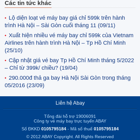
Các tin tức khác
Lộ diện loạt vé máy bay giá chỉ 599k trên hành
trình Hà Nội – Sài Gòn cuối tháng 11
(09/11)
Xuất hiện nhiều vé máy bay chỉ 599k của Vietnam
Airlines trên hành trình Hà Nội – Tp Hồ Chí Minh
(25/10)
Cập nhật giá vé bay Tp Hồ Chí Minh tháng 5/2022
– Chỉ từ 399k/ chiều?
(19/04)
290.000đ thả ga bay Hà Nội Sài Gòn trong tháng
05/2016
(23/09)
Liên hệ Abay
Tổng đài hỗ trợ 19006091
Công ty vé máy bay trực tuyến ABAY
Số ĐKKD
0105795184
- Mã số thuế
0105795184
© 2012 ABAY Copyright. All Rights Reserved