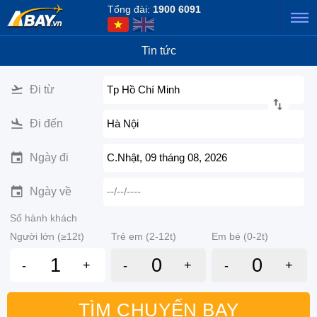
Tổng đài:
1900 6091
Tin tức
Đi từ
Tp Hồ Chí Minh
Đi đến
Hà Nội
Ngày đi
C.Nhật, 09 tháng 08, 2026
Ngày về
--/--/----
Số hành khách
Người lớn (≥12t)
Trẻ em (2-12t)
Em bé (0-2t)
-
+
-
+
-
+
TÌM CHUYẾN BAY