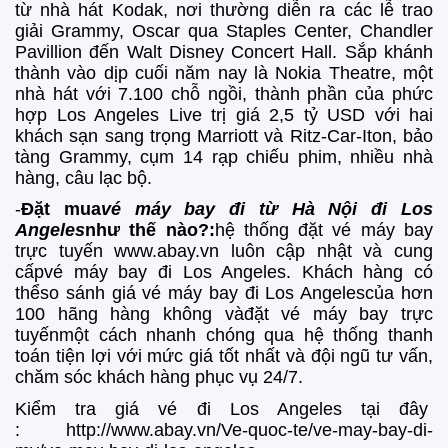
từ nhà hát Kodak, nơi thường diễn ra các lễ trao
giải Grammy, Oscar qua Staples Center, Chandler
Pavillion đến Walt Disney Concert Hall. Sắp khánh
thành vào dịp cuối năm nay là Nokia Theatre, một
nhà hát với 7.100 chỗ ngồi, thành phần của phức
hợp Los Angeles Live trị giá 2,5 tỷ USD với hai
khách sạn sang trọng Marriott và Ritz-Car-Iton, bảo
tàng Grammy, cụm 14 rạp chiếu phim, nhiều nhà
hàng, câu lạc bộ.
-
Đặt mua
vé máy bay đi từ Hà Nội đi Los
Angeles
như thế nào?
:
hệ thống đặt vé máy bay
trực tuyến www.abay.vn luôn cập nhật và cung
cấpvé máy bay đi Los Angeles. Khách hàng có
thểso sánh giá vé máy bay đi Los Angeles
của hơn
100 hãng hàng không vàđặt vé máy bay trực
tuyếnmột cách nhanh chóng qua hệ thống thanh
toán tiện lợi với mức giá tốt nhất và đội ngũ tư vấn,
chăm sóc khách hàng phục vụ 24/7.
Kiểm tra giá vé đi Los Angeles tại đây
:
http://www.abay.vn/Ve-quoc-te/ve-may-bay-di-