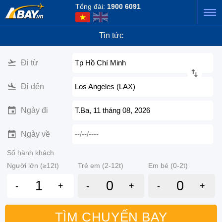
Tổng đài:
1900 6091
Tin tức
Đi từ
Tp Hồ Chí Minh
Đi đến
Los Angeles (LAX)
Ngày đi
T.Ba, 11 tháng 08, 2026
Ngày về
--/--/----
Số hành khách
Người lớn (≥12t)
Trẻ em (2-12t)
Em bé (0-2t)
-
+
-
+
-
+
TÌM CHUYẾN BAY