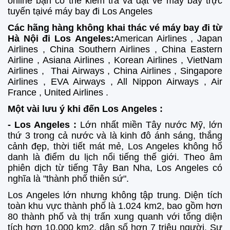
online bạn có thể kiếm tra và đặt vé máy bay trực
tuyến tạivé máy bay đi Los Angeles
Các hãng hàng không khai thác vé máy bay đi từ
Hà Nội đi Los Angeles
:
American Airlines , Japan
Airlines , China Southern Airlines , China Eastern
Airline , Asiana Airlines , Korean Airlines , VietNam
Airlines , Thai Airways , China Airlines , Singapore
Airlines , EVA Airways , All Nippon Airways , Air
France , United Airlines .
Một vài lưu ý khi đến Los Angeles :
-
Los Angeles
:
Lớn nhất miền Tây nước Mỹ, lớn
thứ 3 trong cả nước và là kinh đô ánh sáng, thắng
cảnh đẹp, thời tiết mát mẻ, Los Angeles không hổ
danh là điểm du lịch nổi tiếng thế giới. Theo âm
phiên dịch từ tiếng Tây Ban Nha, Los Angeles có
nghĩa là "thành phố thiên sứ".
Los Angeles lớn nhưng không tập trung. Diện tích
toàn khu vực thành phố là 1.024 km2, bao gồm hơn
80 thành phố và thị trấn xung quanh với tổng diện
tích hơn 10.000 km2, dân số hơn 7 triệu người. Sự