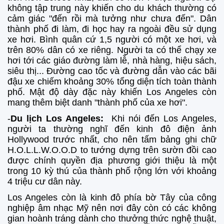
không tập trung này khiến cho du khách thường có
cảm giác "đến rồi mà tưởng như chưa đến". Dân
thành phố đi làm, đi học hay ra ngoài đều sử dụng
xe hơi. Bình quân cứ 1,5 người có một xe hơi, và
trên 80% dân có xe riêng. Người ta có thể chạy xe
hơi tới các giáo đường làm lễ, nhà hàng, hiệu sách,
siêu thị... Đường cao tốc và đường dẫn vào các bãi
đậu xe chiếm khoảng 30% tổng diện tích toàn thành
phố. Mật độ dày đặc này khiến Los Angeles còn
mang thêm biệt danh "thành phố của xe hơi".
-
Du lịch Los Angeles
:
Khi nói đến Los Angeles,
người ta thường nghĩ đến kinh đô điện ảnh
Hollywood trước nhất, cho nên tấm bảng ghi chữ
H.O.L.L.W.O.O.D to tướng dựng trên sườn đồi cao
được chính quyền địa phương giới thiệu là một
trong 10 kỳ thú của thành phố rộng lớn với khoảng
4 triệu cư dân này.
Los Angeles còn là kinh đô phía bờ Tây của công
nghiệp âm nhạc Mỹ nên nơi đây còn có các không
gian hoành tráng dành cho thưởng thức nghệ thuật,