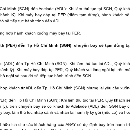
Chí Minh (SGN) đến Adelade (ADL): Khi làm thủ tục tại SGN, Quý kh
 hành lý). Khi máy bay đáp tại PER (điểm tạm dừng), hành khách sẽ
 sẽ tiếp tục hành trình đến ADL.
ờng hợp hành khách xuống máy bay tại PER.
erth (PER) đến Tp Hồ Chí Minh (SGN), chuyến bay sẽ tạm dừng tại
de (ADL) đến Tp Hồ Chí Minh (SGN): Khi làm thủ tục tại ADL, Quý kh
hành lý). Khi máy bay đáp tại PER, Quý khách vui lòng ngồi lại trên m
hỗ ngồi và sau đó sẽ tiếp tục hành trình đến SGN.
hợp khách từ ADL đến Tp. Hồ Chí Minh (SGN) nhưng lại yêu cầu xuống
PER) đến Tp Hồ Chí Minh (SGN): Khi làm thủ tục tại PER, Quý khách sẽ
 lý), trên chuyến bay sẽ có khách từ Adelaide (ADL) đến SGN bay 
bay, làm thủ tục nhập cảnh và nhận lại hành lý ký gửi (nếu có) và ho
ẽ hữu ích cho các khách hàng của ABAY có dự định bay trên hành trình