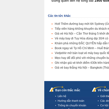
Đừng quên liên hệ tổng đài
1900 60
Các tin tức khác
Hot! Thêm đường bay mới tới Sydney (Úc) 
Tiếp viên hàng không khuyên du khách 
Giá vé Hà Nội – Cần Thơ tháng 5 khởi đ
Vé máy bay đi Tuy Hòa đúng dịp 30/4 có 
Khám phá những ĐẶC QUYỀN hấp dẫn từ 
Book ngay vé Tp Hồ Chí Minh – Huế tháng
VietjetAir mở bán loạt vé máy bay quốc t
Mẹo hay để đối phó với những chuyến b
Ghi nhận giá vé khởi điểm 430k trên hàn
Giá vé bay thẳng Hà Nội – Bangkok (Thá
Bạn còn thắc mắc
Về chún
Liên hệ
Giới th
Hướng dẫn thanh toán
Các đơ
Thông tin chuyển khoản
Cơ hội 