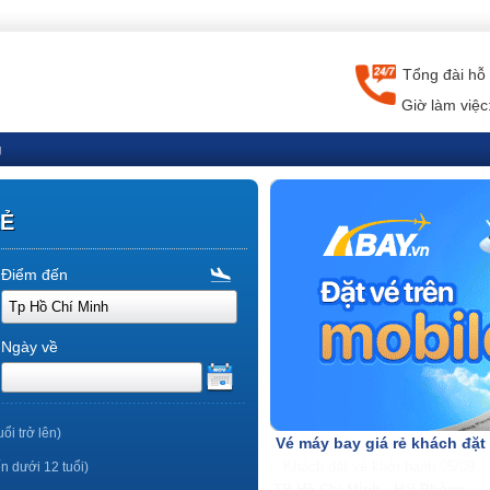
Tổng đài hỗ 
Giờ làm việc
g
RẺ
Điểm đến
Ngày về
uổi trở lên)
Vé máy bay giá rẻ khách đặt
ến dưới 12 tuổi)
TP Hồ Chí Minh - Nha Trang