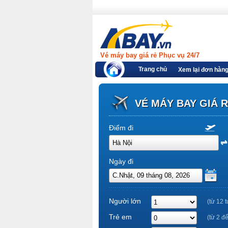
Vé máy bay giá rẻ Phục vụ 24/7
Trang chủ
Xem lại đơn hàn
VÉ MÁY BAY GIÁ 
Điểm đi
Ngày đi
Người lớn
(từ 12 t
Trẻ em
(từ 2 đ