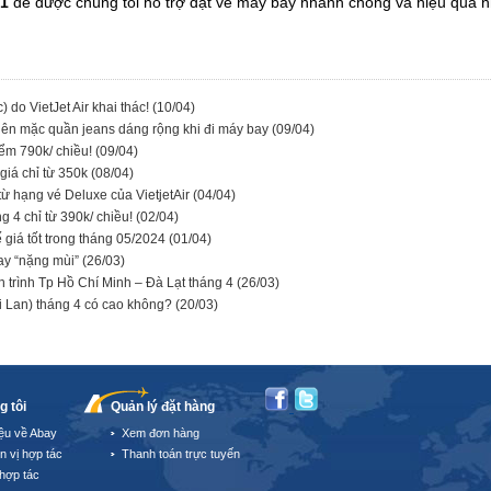
91
để được chúng tôi hỗ trợ đặt vé máy bay nhanh chóng và hiệu quả 
do VietJet Air khai thác!
(10/04)
nên mặc quần jeans dáng rộng khi đi máy bay
(09/04)
iểm 790k/ chiều!
(09/04)
giá chỉ từ 350k
(08/04)
hạng vé Deluxe của VietjetAir
(04/04)
 4 chỉ từ 390k/ chiều!
(02/04)
ế giá tốt trong tháng 05/2024
(01/04)
ay “nặng mùi”
(26/03)
h trình Tp Hồ Chí Minh – Đà Lạt tháng 4
(26/03)
i Lan) tháng 4 có cao không?
(20/03)
g tôi
Quản lý đặt hàng
iệu về Abay
Xem đơn hàng
n vị hợp tác
Thanh toán trực tuyến
hợp tác