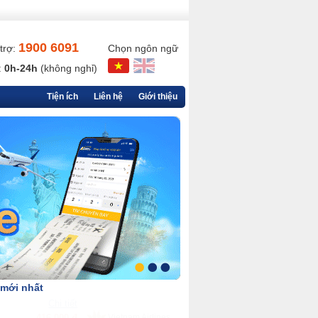
1900 6091
trợ:
Chọn ngôn ngữ
:
0h-24h
(không nghỉ)
Tiện ích
Liên hệ
Giới thiệu
 mới nhất
Chi tiết
90,000 đ
VietjetAir