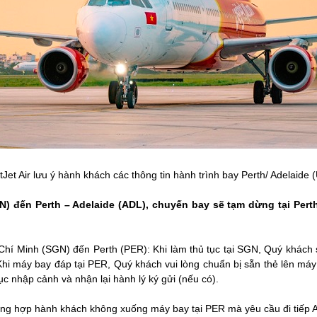
tJet Air lưu ý hành khách các thông tin hành trình bay Perth/ Adelaide 
) đến Perth – Adelaide (ADL), chuyến bay sẽ tạm dừng tại Perth
Chí Minh (SGN) đến Perth (PER): Khi làm thủ tục tại SGN, Quý khách 
Khi máy bay đáp tại PER, Quý khách vui lòng chuẩn bị sẵn thẻ lên máy 
ục nhập cảnh và nhận lại hành lý ký gửi (nếu có).
ờng hợp hành khách không xuống máy bay tại PER mà yêu cầu đi tiếp 