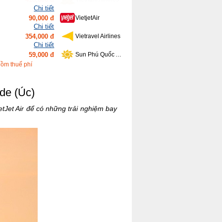
Chi tiết
354,000 đ
Vietravel Airlines
Chi tiết
59,000 đ
Sun Phú Quốc Airways
Chi tiết
639,000 đ
Bamboo Airways
Chi tiết
gồm thuế phí
416,000 đ
Vietnam Airlines
ide (Úc)
etJet Air để có những trải nghiệm bay