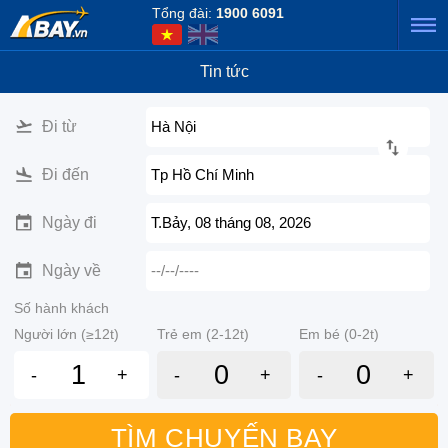
Tổng đài:
1900 6091
Tin tức
Đi từ
Hà Nội
Đi đến
Tp Hồ Chí Minh
Ngày đi
T.Bảy, 08 tháng 08, 2026
Ngày về
--/--/----
Số hành khách
Người lớn (≥12t)
Trẻ em (2-12t)
Em bé (0-2t)
-
+
-
+
-
+
TÌM CHUYẾN BAY