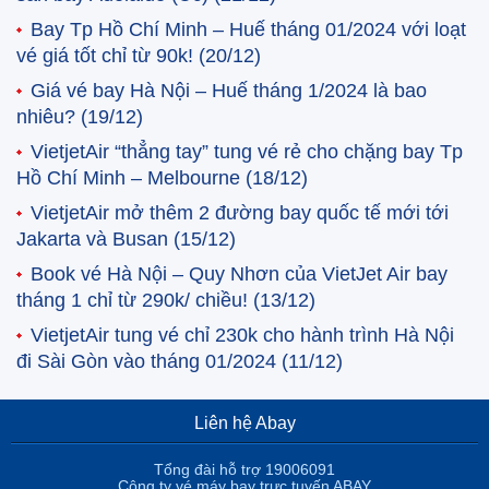
Bay Tp Hồ Chí Minh – Huế tháng 01/2024 với loạt
vé giá tốt chỉ từ 90k!
(20/12)
Giá vé bay Hà Nội – Huế tháng 1/2024 là bao
nhiêu?
(19/12)
VietjetAir “thẳng tay” tung vé rẻ cho chặng bay Tp
Hồ Chí Minh – Melbourne
(18/12)
VietjetAir mở thêm 2 đường bay quốc tế mới tới
Jakarta và Busan
(15/12)
Book vé Hà Nội – Quy Nhơn của VietJet Air bay
tháng 1 chỉ từ 290k/ chiều!
(13/12)
VietjetAir tung vé chỉ 230k cho hành trình Hà Nội
đi Sài Gòn vào tháng 01/2024
(11/12)
Liên hệ Abay
Tổng đài hỗ trợ 19006091
Công ty vé máy bay trực tuyến ABAY