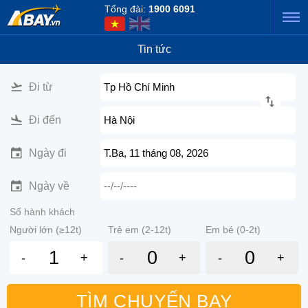
Tổng đài:
1900 6091
Tin tức
Đi từ
Tp Hồ Chí Minh
Đi đến
Hà Nội
Ngày đi
T.Ba, 11 tháng 08, 2026
Ngày về
--/--/----
Số hành khách
Người lớn (≥12t)
Trẻ em (2-12t)
Em bé (0-2t)
-
+
-
+
-
+
TÌM CHUYẾN BAY