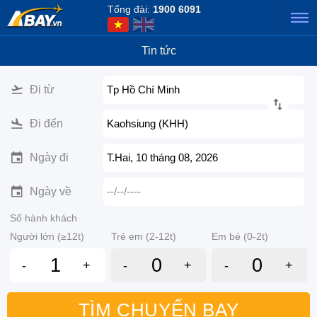
Tổng đài:
1900 6091
Tin tức
Đi từ
Tp Hồ Chí Minh
Đi đến
Kaohsiung (KHH)
Ngày đi
T.Hai, 10 tháng 08, 2026
Ngày về
--/--/----
Số hành khách
Người lớn (≥12t)
Trẻ em (2-12t)
Em bé (0-2t)
-
+
-
+
-
+
TÌM CHUYẾN BAY