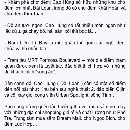
- Khám phá chợ đêm: Cao Hùng sở hữu những khu chợ
đêm lớn nhất Đài Loan, trong đó có chợ đêm Khải Hoàn và
chợ đêm Kim Toản.
- Đồ ăn tươi ngon: Cao Hùng có rất nhiều món ngon như
lẩu cừu, gà chạy bộ, hải sản, xôi thịt bọc lá…
- Đầm Liên Trì: Đây là một quần thể gồm các ngôi đền,
chùa và hồ nhân tạo.
- Trạm tàu MRT Formosa Boulevard – một địa điểm tham
quan được xem là tuyệt tác, đặc biệt thích hợp với những
du khách thích “sống ảo”.
Bên cạnh đó, Cao Hùng ( Đài Loan ) còn có một số điểm
đến nổi bật như: Khu bến tàu nghệ thuật 2, đảo biển Cijin
và cối xay gió, công viên Urban Spotlight, sông Tình…
Bạn cũng đừng quên tận hưởng thú vui mua sắm nơi đây
với những địa chỉ shopping giá rẻ và chất lượng như: Phố
Tre, Trung tâm mua sắm Dream Mall, chợ Ngọc Bích, chợ
đêm Lục Hợp…