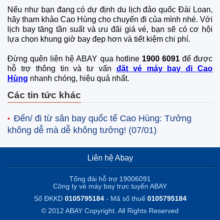
Nếu như bạn đang có dự định du lịch đảo quốc Đài Loan,
hãy tham khảo Cao Hùng cho chuyến đi của mình nhé. Với
lịch bay tăng tần suất và ưu đãi giá vé, bạn sẽ có cơ hội
lựa chọn khung giờ bay đẹp hơn và tiết kiệm chi phí.
Đừng quên liên hệ ABAY qua hotline
1900 6091
để được
hỗ trợ thông tin và tư vấn
đặt vé máy bay đi Cao
Hùng
nhanh chóng, hiệu quả nhất.
Các tin tức khác
Đến/ đi từ sân bay quốc tế Cao Hùng: Tưởng
không dễ mà dễ không tưởng!
(07/01)
Liên hệ Abay
Tổng đài hỗ trợ 19006091
Công ty vé máy bay trực tuyến ABAY
Số ĐKKD
0105795184
- Mã số thuế
0105795184
© 2012 ABAY Copyright. All Rights Reserved