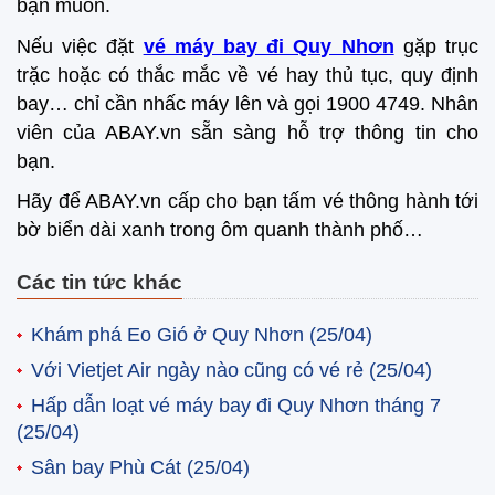
bạn muốn.
Nếu việc đặt
vé máy bay đi Quy Nhơn
gặp trục
trặc hoặc có thắc mắc về vé hay thủ tục, quy định
bay… chỉ cần nhấc máy lên và gọi 1900 4749. Nhân
viên của ABAY.vn sẵn sàng hỗ trợ thông tin cho
bạn.
Hãy để ABAY.vn cấp cho bạn tấm vé thông hành tới
bờ biển dài xanh trong ôm quanh thành phố…
Các tin tức khác
Khám phá Eo Gió ở Quy Nhơn
(25/04)
Với Vietjet Air ngày nào cũng có vé rẻ
(25/04)
Hấp dẫn loạt vé máy bay đi Quy Nhơn tháng 7
(25/04)
Sân bay Phù Cát
(25/04)