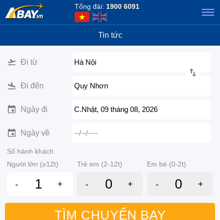
Tổng đài:
1900 6091
Tin tức
Đi từ
Hà Nội
Đi đến
Quy Nhơn
Ngày đi
C.Nhật, 09 tháng 08, 2026
Ngày về
--/--/----
Số hành khách
Người lớn (≥12t)
Trẻ em (2-12t)
Em bé (0-2t)
-
+
-
+
-
+
TÌM CHUYẾN BAY