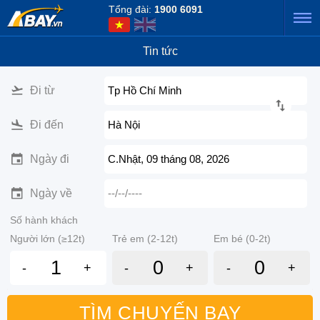
Tổng đài:
1900 6091
Tin tức
Đi từ
Tp Hồ Chí Minh
Đi đến
Hà Nội
Ngày đi
C.Nhật, 09 tháng 08, 2026
Ngày về
--/--/----
Số hành khách
Người lớn (≥12t)
Trẻ em (2-12t)
Em bé (0-2t)
-
+
-
+
-
+
TÌM CHUYẾN BAY