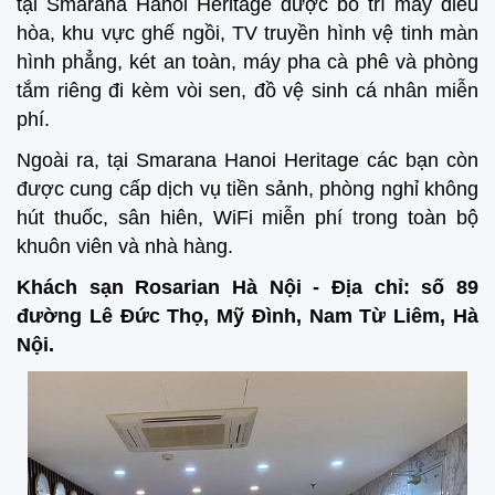
tại Smarana Hanoi Heritage được bố trí máy điều
hòa, khu vực ghế ngồi, TV truyền hình vệ tinh màn
hình phẳng, két an toàn, máy pha cà phê và phòng
tắm riêng đi kèm vòi sen, đồ vệ sinh cá nhân miễn
phí.
Ngoài ra, tại Smarana Hanoi Heritage các bạn còn
được cung cấp dịch vụ tiền sảnh, phòng nghỉ không
hút thuốc, sân hiên, WiFi miễn phí trong toàn bộ
khuôn viên và nhà hàng.
Khách sạn Rosarian Hà Nội - Địa chỉ: số 89
đường Lê Đức Thọ, Mỹ Đình, Nam Từ Liêm, Hà
Nội.