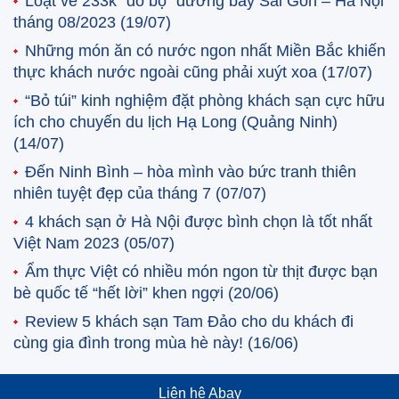
Loạt vé 233k “đổ bộ” đường bay Sài Gòn – Hà Nội
tháng 08/2023
(19/07)
Những món ăn có nước ngon nhất Miền Bắc khiến
thực khách nước ngoài cũng phải xuýt xoa
(17/07)
“Bỏ túi” kinh nghiệm đặt phòng khách sạn cực hữu
ích cho chuyến du lịch Hạ Long (Quảng Ninh)
(14/07)
Đến Ninh Bình – hòa mình vào bức tranh thiên
nhiên tuyệt đẹp của tháng 7
(07/07)
4 khách sạn ở Hà Nội được bình chọn là tốt nhất
Việt Nam 2023
(05/07)
Ẩm thực Việt có nhiều món ngon từ thịt được bạn
bè quốc tế “hết lời” khen ngợi
(20/06)
Review 5 khách sạn Tam Đảo cho du khách đi
cùng gia đình trong mùa hè này!
(16/06)
Liên hệ Abay