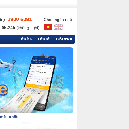
1900 6091
trợ:
Chọn ngôn ngữ
:
0h-24h
(không nghỉ)
Tiện ích
Liên hệ
Giới thiệu
 mới nhất
Chi tiết
90,000 đ
VietjetAir