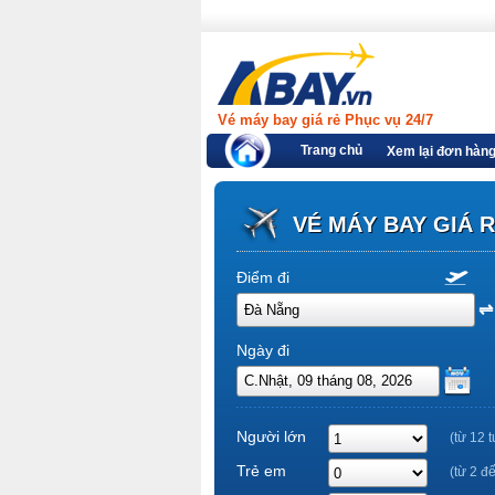
Vé máy bay giá rẻ Phục vụ 24/7
Trang chủ
Xem lại đơn hàn
VÉ MÁY BAY GIÁ 
Điểm đi
Ngày đi
Người lớn
(từ 12 t
Trẻ em
(từ 2 đ