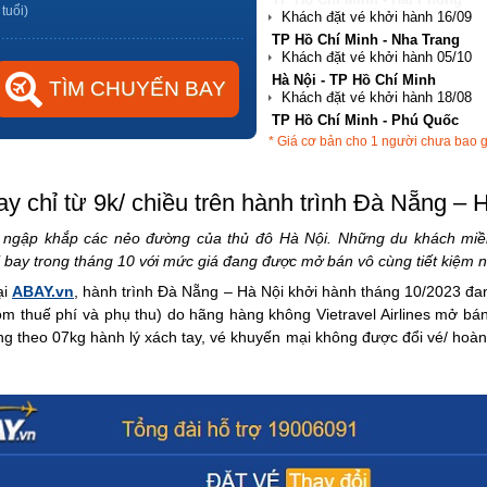
 tuổi)
Hà Nội - TP Hồ Chí Minh
TP Hồ Chí Minh - Phú Quốc
Hà Nội - Đà Nẵng
* Giá cơ bản cho 1 người chưa bao 
TP Hồ Chí Minh - Hải Phòng
ay chỉ từ 9k/ chiều trên hành trình Đà Nẵng – 
n ngập khắp các nẻo đường của thủ đô Hà Nội. Những du khách miền 
i bay trong tháng 10 với mức giá đang được mở bán vô cùng tiết kiệm 
ại
ABAY.vn
, hành trình Đà Nẵng – Hà Nội khởi hành tháng 10/2023 đan
m thuế phí và phụ thu) do hãng hàng không Vietravel Airlines mở bán
g theo 07kg hành lý xách tay, vé khuyến mại không được đổi vé/ hoàn v