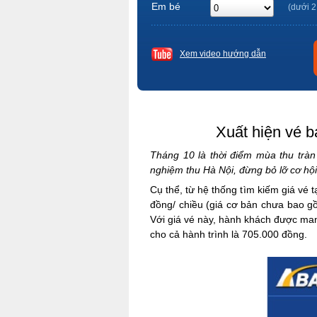
Em bé
(dưới 2
Xem video hướng dẫn
Xuất hiện vé b
Tháng 10 là thời điểm mùa thu trà
nghiệm thu Hà Nội, đừng bỏ lỡ cơ hộ
Cụ thể, từ hệ thống tìm kiếm giá vé t
đồng/ chiều (giá cơ bản chưa bao gồ
Với giá vé này, hành khách được man
cho cả hành trình là 705.000 đồng.