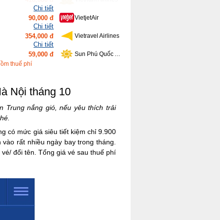
Chi tiết
354,000 đ
Vietravel Airlines
Chi tiết
59,000 đ
Sun Phú Quốc Airways
Chi tiết
639,000 đ
Bamboo Airways
Chi tiết
gồm thuế phí
416,000 đ
Vietnam Airlines
Hà Nội tháng 10
Trung nắng gió, nếu yêu thích trải
nhé.
g có mức giá siêu tiết kiệm chỉ 9.900
 vào rất nhiều ngày bay trong tháng.
é/ đổi tên. Tổng giá vé sau thuế phí