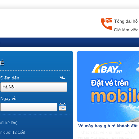
Tổng đài hỗ 
Giờ làm việc
g
RẺ
Điểm đến
Ngày về
uổi trở lên)
Vé máy bay giá rẻ khách đặt
ến dưới 12 tuổi)
TP Hồ Chí Minh - Nha Trang