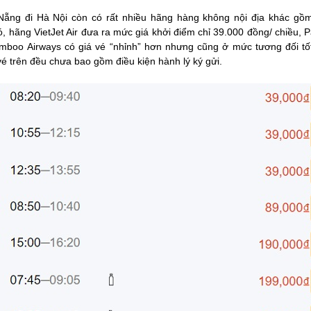
ẵng đi Hà Nội còn có rất nhiều hãng hàng không nội địa khác gồm Vi
, hãng VietJet Air đưa ra mức giá khởi điểm chỉ 39.000 đồng/ chiều, Pac
amboo Airways có giá vé “nhỉnh” hơn nhưng cũng ở mức tương đối tốt,
vé trên đều chưa bao gồm điều kiện hành lý ký gửi.