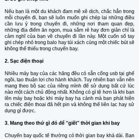
Nếu bạn là một du khách đam mê xê dịch, chắc hẳn trong
mỗi chuyến đi, bạn sẽ luôn muốn ghi chép lại những điều
cần lưu ý trong chuyến đi, những nơi tham quan đẹp,
những địa điểm ăn ngon, mua sắm rẻ hay đơn giản chỉ là
cảm nghĩ của bạn về chuyến đi lần này. Một cuốn sổ tay
ghi chép nhỏ trong balo hay túi xách cùng một chiếc bút sẽ
không thể thiếu trong chuyến bay.
2. Sạc điện thoại
Nhiều máy bay của các hãng đều có sẵn cổng usb tại ghế
ngồi, tạo thuận lợi cho hành khách. Tuy nhiên bạn vẫn nên
mang theo bộ sạc của riêng mình để sử dụng bất cứ lúc
nào một cách chủ động nhất. Không có gì tệ hơn là khi bạn
lên máy bay hoặc khi máy bay hạ cánh mà bạn phát hiện
ra chiếc điện thoại đã hết pin và không thể liên lạc hay sử
dụng gì được.
3. Mang theo thứ gì đó để “giết” thời gian khi bay
Chuyến bay quốc tế thường có thời gian bay khá dài. Bạn