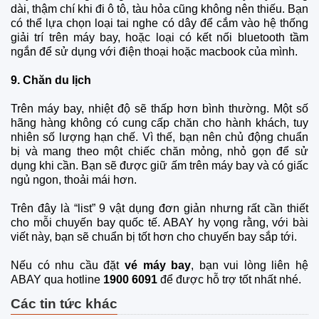
dài, thậm chí khi đi ô tô, tàu hỏa cũng không nên thiếu. Bạn
có thể lựa chọn loại tai nghe có dây để cắm vào hệ thống
giải trí trên máy bay, hoặc loại có kết nối bluetooth tầm
ngắn để sử dụng với điện thoại hoặc macbook của mình.
9. Chăn du lịch
Trên máy bay, nhiệt độ sẽ thấp hơn bình thường. Một số
hãng hàng không có cung cấp chăn cho hành khách, tuy
nhiên số lượng hạn chế. Vì thế, bạn nên chủ động chuẩn
bị và mang theo một chiếc chăn mỏng, nhỏ gọn để sử
dụng khi cần. Bạn sẽ được giữ ấm trên máy bay và có giấc
ngủ ngon, thoải mái hơn.
Trên đây là “list” 9 vật dụng đơn giản nhưng rất cần thiết
cho mỗi chuyến bay quốc tế. ABAY hy vọng rằng, với bài
viết này, bạn sẽ chuẩn bị tốt hơn cho chuyến bay sắp tới.
Nếu có nhu cầu đặt
vé máy bay
, bạn vui lòng liên hệ
ABAY qua hotline
1900 6091
để được hỗ trợ tốt nhất nhé.
Các tin tức khác