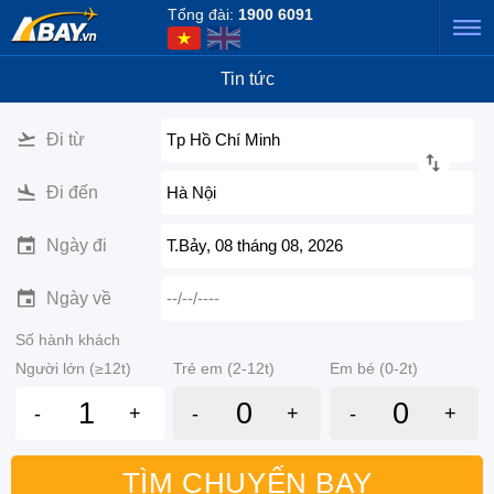
Tổng đài:
1900 6091
Tin tức
Đi từ
Tp Hồ Chí Minh
Đi đến
Hà Nội
Ngày đi
T.Bảy, 08 tháng 08, 2026
Ngày về
--/--/----
Số hành khách
Người lớn (≥12t)
Trẻ em (2-12t)
Em bé (0-2t)
-
+
-
+
-
+
TÌM CHUYẾN BAY