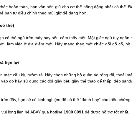
khác hoàn toàn, bạn vẫn nên giữ cho cơ thể năng động nhất có thể. Đôi
thể bạn tự điều chỉnh theo múi giờ dễ dàng hơn.
có thể)
ạn có thể ngủ trên máy bay nếu cảm thấy mệt. Một giấc ngủ tuy ngắn n
hơi, làm việc ở địa điểm mới. Hãy mang theo một chiếc gối đỡ cổ, bị
à tiện lợi
n mặc cầu kỳ, rườm rà. Hãy chọn những bộ quần áo rộng rãi, thoải mái
y vào đó hãy sử dụng các đôi giày bệt, giày thể thao đế thấp, dép san
trên đây, bạn sẽ có kinh nghiệm để có thể “đánh bay” các triệu chứng j
, vui lòng liên hệ ABAY qua hotline
1900 6091
để được hỗ trợ tốt nhất.