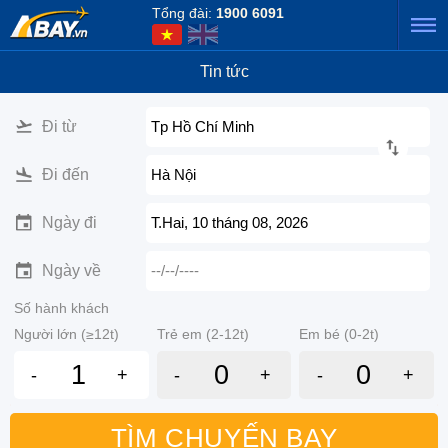
Tổng đài:
1900 6091
Tin tức
Đi từ
Tp Hồ Chí Minh
Đi đến
Hà Nội
Ngày đi
T.Hai, 10 tháng 08, 2026
Ngày về
--/--/----
Số hành khách
Người lớn (≥12t)
Trẻ em (2-12t)
Em bé (0-2t)
-
+
-
+
-
+
TÌM CHUYẾN BAY