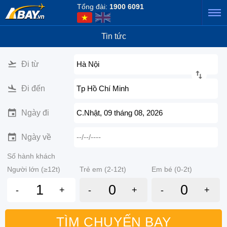
Tổng đài:
1900 6091
Tin tức
Đi từ
Hà Nội
Đi đến
Tp Hồ Chí Minh
Ngày đi
C.Nhật, 09 tháng 08, 2026
Ngày về
--/--/----
Số hành khách
Người lớn (≥12t)
Trẻ em (2-12t)
Em bé (0-2t)
-
+
-
+
-
+
TÌM CHUYẾN BAY