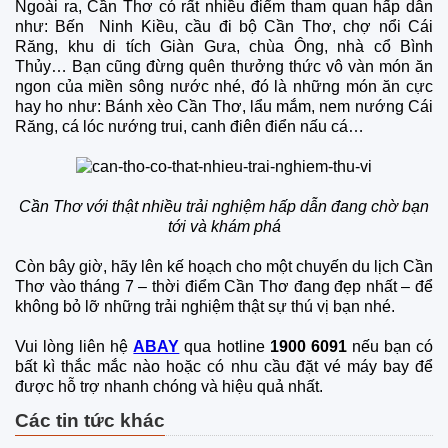
Ngoài ra, Cần Thơ có rất nhiều điểm tham quan hấp dẫn
như: Bến Ninh Kiều, cầu đi bộ Cần Thơ, chợ nổi Cái
Răng, khu di tích Giàn Gưa, chùa Ông, nhà cổ Bình
Thủy… Bạn cũng đừng quên thưởng thức vô vàn món ăn
ngon của miền sông nước nhé, đó là những món ăn cực
hay ho như: Bánh xèo Cần Thơ, lẩu mắm, nem nướng Cái
Răng, cá lóc nướng trui, canh điên điển nấu cá…
Cần Thơ với thật nhiều trải nghiệm hấp dẫn đang chờ bạn
tới và khám phá
Còn bây giờ, hãy lên kế hoạch cho một chuyến du lịch Cần
Thơ vào tháng 7 – thời điểm Cần Thơ đang đẹp nhất – để
không bỏ lỡ những trải nghiệm thật sự thú vị bạn nhé.
Vui lòng liên hệ
ABAY
qua hotline
1900 6091
nếu bạn có
bất kì thắc mắc nào hoặc có nhu cầu đặt vé máy bay để
được hỗ trợ nhanh chóng và hiệu quả nhất.
Các tin tức khác