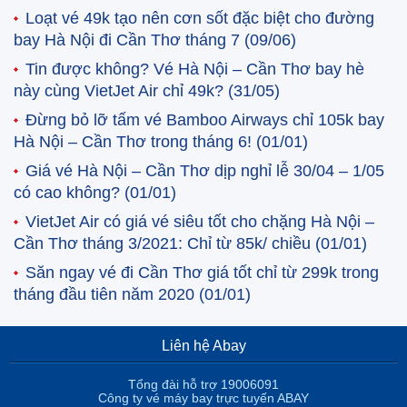
Loạt vé 49k tạo nên cơn sốt đặc biệt cho đường
bay Hà Nội đi Cần Thơ tháng 7
(09/06)
Tin được không? Vé Hà Nội – Cần Thơ bay hè
này cùng VietJet Air chỉ 49k?
(31/05)
Đừng bỏ lỡ tấm vé Bamboo Airways chỉ 105k bay
Hà Nội – Cần Thơ trong tháng 6!
(01/01)
Giá vé Hà Nội – Cần Thơ dịp nghỉ lễ 30/04 – 1/05
có cao không?
(01/01)
VietJet Air có giá vé siêu tốt cho chặng Hà Nội –
Cần Thơ tháng 3/2021: Chỉ từ 85k/ chiều
(01/01)
Săn ngay vé đi Cần Thơ giá tốt chỉ từ 299k trong
tháng đầu tiên năm 2020
(01/01)
Liên hệ Abay
Tổng đài hỗ trợ 19006091
Công ty vé máy bay trực tuyến ABAY