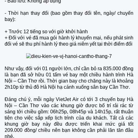
-
Bảo lưu: Không áp dụng
-
Thời hạn thay đổi (bao gồm thay đổi tên, ngày/ chuyến
bay):
+ Trước 12 tiếng so với giờ khởi hành
+ Đối với vé đã mua gói hành lý khuyến mại, nếu phát sinh
đổi vé sẽ thu phí hành lý theo giá niêm yết tại thời điểm đổi
Như vậy, đối với 01 người lớn, chỉ cần bỏ ra 835.000 đồng
là bạn đã sở hữu 01 tấm vé bay một chiều hành trình Hà
Nội – Cần Thơ rồi. Thời gian bay cho chặng này là khoảng
2h10p từ thủ đô Hà Nội hạ cánh xuống sân bay Cần Thơ.
Đáng chú ý, mỗi ngày VietJet Air có tới 3 chuyến bay Hà
Nội – Cần Thơ vào các khung giờ được bố trí rải rác từ
sáng tới chiều gồm: 06h25p, 08h45p và 14h15p, rất thuận
tiện cho việc sắp xếp lịch trình của du khách. Tất cả các
khung giờ bay này đều được triển khai mức giá tốt
209.000 đồng/ chiều nên bạn không cần phải lăn tăn đâu
nhé.