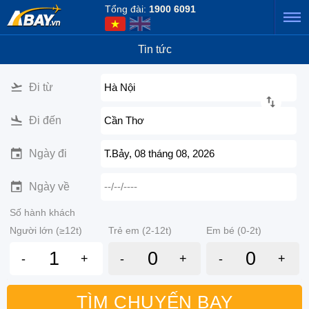
Tổng đài:
1900 6091
Tin tức
Đi từ
Hà Nội
Đi đến
Cần Thơ
Ngày đi
T.Bảy, 08 tháng 08, 2026
Ngày về
--/--/----
Số hành khách
Người lớn (≥12t)
Trẻ em (2-12t)
Em bé (0-2t)
-
+
-
+
-
+
TÌM CHUYẾN BAY