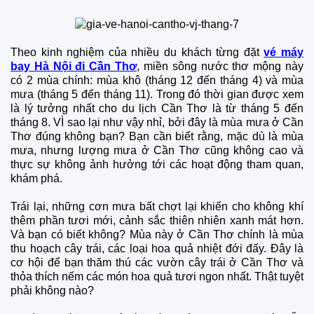
Theo kinh nghiệm của nhiều du khách từng đặt
vé máy
bay Hà Nội đi Cần Thơ
, miền sông nước thơ mộng này
có 2 mùa chính: mùa khô (tháng 12 đến tháng 4) và mùa
mưa (tháng 5 đến tháng 11). Trong đó thời gian được xem
là lý tưởng nhất cho du lịch Cần Thơ là từ tháng 5 đến
tháng 8. VÌ sao lại như vậy nhỉ, bởi đây là mùa mưa ở Cần
Thơ đúng không bạn? Bạn cần biết rằng, mặc dù là mùa
mưa, nhưng lượng mưa ở Cần Thơ cũng không cao và
thực sự không ảnh hưởng tới các hoạt động tham quan,
khám phá.
Trái lại, những cơn mưa bất chợt lại khiến cho không khí
thêm phần tươi mới, cảnh sắc thiên nhiên xanh mát hơn.
Và bạn có biết không? Mùa này ở Cần Thơ chính là mùa
thu hoạch cây trái, các loại hoa quả nhiệt đới đấy. Đây là
cơ hội để bạn thăm thú các vườn cây trái ở Cần Thơ và
thỏa thích nếm các món hoa quả tươi ngon nhất. Thật tuyệt
phải không nào?