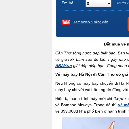
Em bé
(dưới 2
Xem video hướng dẫn
Đặt mua vé m
Cần Thơ sông nước đẹp biết bao. Bạn vẫ
vé giá rẻ? Làm sao để biết ngày nào c
ABAY.vn
giải đáp giúp bạn. Cùng nhau ch
Vé máy bay
Hà Nội đi Cần Thơ có giá
Nếu không có máy bay chuyến đi Hà Nộ
máy bay chỉ với vài trăm nghìn đồng với
Hiện tại hành trình này mới chỉ được kha
và Bamboo Airways. Trong đó thì
vé má
vé 399.000đ khá phổ biến ở hành trình n