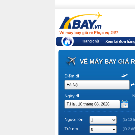
Vé máy bay giá rẻ Phục vụ 24/7
Trang chủ
Xem lại đơn hàn
VÉ MÁY BAY GIÁ 
Điểm đi
Ngày đi
N
Người lớn
(từ 12 t
Trẻ em
(từ 2 đ