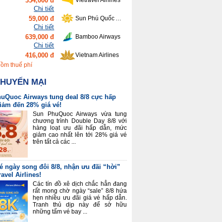
354,000 đ
Vietravel Airlines
Chi tiết
59,000 đ
Sun Phú Quốc Airways
Chi tiết
639,000 đ
Bamboo Airways
Chi tiết
416,000 đ
Vietnam Airlines
Chi tiết
gồm thuế phí
90,000 đ
VietjetAir
KHUYẾN MẠI
uQuoc Airways tung deal 8/8 cực hấp
giảm đến 28% giá vé!
Sun PhuQuoc Airways vừa tung
chương trình Double Day 8/8 với
hàng loạt ưu đãi hấp dẫn, mức
giảm cao nhất lên tới 28% giá vé
trên tất cả các ...
é ngày song đôi 8/8, nhận ưu đãi “hời”
ravel Airlines!
Các tín đồ xê dịch chắc hẳn đang
rất mong chờ ngày “sale” 8/8 hứa
hẹn nhiều ưu đãi giá vé hấp dẫn.
Tranh thủ dịp này để sở hữu
những tấm vé bay ...