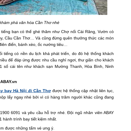
à khám phá văn hóa Cần Thơ nhé
i tiếng bạn có thể ghé thăm như Chợ nổi Cái Răng, Vườn cò
ủy, Cầu Cần Thơ… Và cũng đừng quên thưởng thức các món
điên điển, bánh xèo, ốc nướng tiêu…
 tiếng có nền du lịch khá phát triển, do đó hệ thống khách
hiều để đáp ứng được nhu cầu nghỉ ngơi, thư giãn cho khách
ại 1 số cái tên như khách sạn Mường Thanh, Hòa Bình, Ninh
i ABAY.vn
y bay Hà Nội đi Cần Thơ
được hệ thống cập nhật liên tục,
hộp lấy ngay nhé bởi vì có hàng trăm người khác cũng đang
ài 1900 6091 và yêu cầu hỗ trợ nhé. Đội ngũ nhân viên ABAY
hành trình bay tiết kiệm nhất.
tìm được những tấm vé ưng ý.