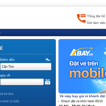
Tổng đài hỗ 
Giờ làm việc
g
RẺ
Điểm đến
gày về
uổi trở lên)
Vé máy bay giá rẻ khách đặt
ến dưới 12 tuổi)