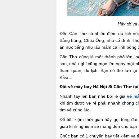
Hãy tới v
Đến Cần Thơ có nhiều điểm du lịch nổ
Bằng Lăng, Chùa Ông, nhà cổ Bình Th
ăn nức tiếng như lẩu mắm cá linh bông 
Cần Thơ cũng là một thành phố lớn, nổi
sạn, nhà nghỉ cũng mọc lên ngày một n
tham quan, du lịch. Bạn có thể lưu l
Kiều…
Đặt vé máy bay Hà Nội đi Cần Thơ tạ
Nhanh tay lên bạn nhé bởi lẽ giá
vé má
khi tìm được vé rẻ phải nhanh chóng c
tìm vé cùng lúc.
Để tiết kiệm thời gian hãy gọi tổng đ
giàu kinh nghiệm sẽ mang đến cho bạn 1 
Chúc bạn có 1 chuyến bay tiết kiệm và 