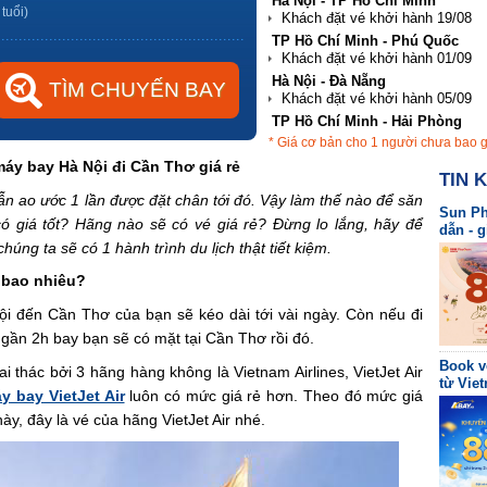
Hà Nội - TP Hồ Chí Minh
 tuổi)
TP Hồ Chí Minh - Phú Quốc
Hà Nội - Đà Nẵng
TP Hồ Chí Minh - Hải Phòng
* Giá cơ bản cho 1 người chưa bao 
TP Hồ Chí Minh - Nha Trang
áy bay Hà Nội đi Cần Thơ giá rẻ
TIN 
n ao ước 1 lần được đặt chân tới đó. Vậy làm thế nào để săn
Sun Ph
ó giá tốt? Hãng nào sẽ có vé giá rẻ? Đừng lo lắng, hãy để
dẫn - 
úng ta sẽ có 1 hành trình du lịch thật tiết kiệm.
 bao nhiêu?
i đến Cần Thơ của bạn sẽ kéo dài tới vài ngày. Còn nếu đi
 gần 2h bay bạn sẽ có mặt tại Cần Thơ rồi đó.
Book v
i thác bởi 3 hãng hàng không là Vietnam Airlines, VietJet Air
từ Viet
y bay VietJet Air
luôn có mức giá rẻ hơn. Theo đó mức giá
ày, đây là vé của hãng VietJet Air nhé.