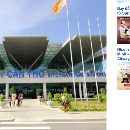
Bay đẳ
từ Sun
Nhanh 
Minh –
Airway