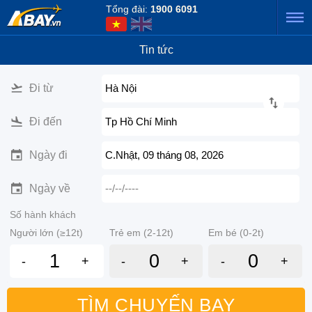
Tổng đài:
1900 6091
Tin tức
Đi từ
Hà Nội
Đi đến
Tp Hồ Chí Minh
Ngày đi
C.Nhật, 09 tháng 08, 2026
Ngày về
--/--/----
Số hành khách
Người lớn (≥12t)
Trẻ em (2-12t)
Em bé (0-2t)
-
+
-
+
-
+
TÌM CHUYẾN BAY