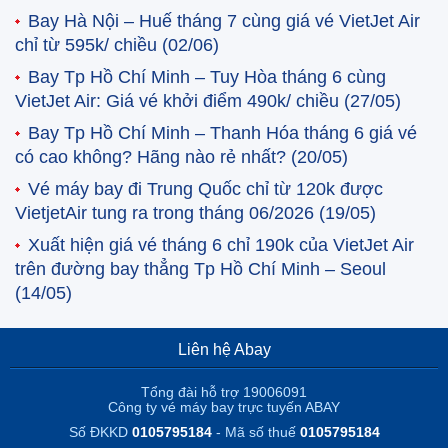
Bay Hà Nội – Huế tháng 7 cùng giá vé VietJet Air
chỉ từ 595k/ chiều
(02/06)
Bay Tp Hồ Chí Minh – Tuy Hòa tháng 6 cùng
VietJet Air: Giá vé khởi điểm 490k/ chiều
(27/05)
Bay Tp Hồ Chí Minh – Thanh Hóa tháng 6 giá vé
có cao không? Hãng nào rẻ nhất?
(20/05)
Vé máy bay đi Trung Quốc chỉ từ 120k được
VietjetAir tung ra trong tháng 06/2026
(19/05)
Xuất hiện giá vé tháng 6 chỉ 190k của VietJet Air
trên đường bay thẳng Tp Hồ Chí Minh – Seoul
(14/05)
Liên hệ Abay
Tổng đài hỗ trợ 19006091
Công ty vé máy bay trực tuyến ABAY
Số ĐKKD
0105795184
- Mã số thuế
0105795184