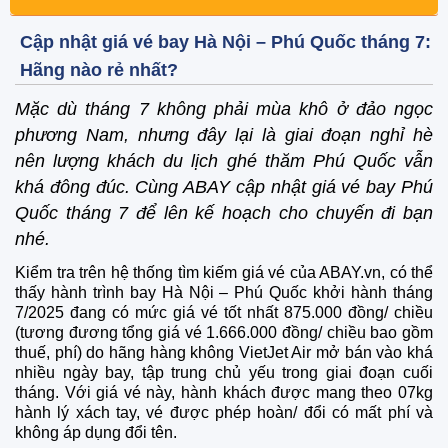
Cập nhật giá vé bay Hà Nội – Phú Quốc tháng 7:
Hãng nào rẻ nhất?
Mặc dù tháng 7 không phải mùa khô ở đảo ngọc
phương Nam, nhưng đây lại là giai đoạn nghỉ hè
nên lượng khách du lịch ghé thăm Phú Quốc vẫn
khá đông đúc. Cùng ABAY cập nhật giá vé bay Phú
Quốc tháng 7 để lên kế hoạch cho chuyến đi bạn
nhé.
Kiểm tra trên hệ thống tìm kiếm giá vé của ABAY.vn, có thể
thấy hành trình bay Hà Nội – Phú Quốc khởi hành tháng
7/2025 đang có mức giá vé tốt nhất 875.000 đồng/ chiều
(tương đương tổng giá vé 1.666.000 đồng/ chiều bao gồm
thuế, phí) do hãng hàng không VietJet Air mở bán vào khá
nhiều ngày bay, tập trung chủ yếu trong giai đoạn cuối
tháng. Với giá vé này, hành khách được mang theo 07kg
hành lý xách tay, vé được phép hoàn/ đổi có mất phí và
không áp dụng đổi tên.