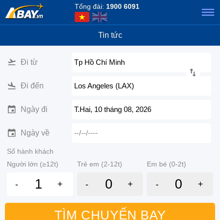
Tổng đài:
1900 6091
Tin tức
Đi từ
Tp Hồ Chí Minh
Đi đến
Los Angeles (LAX)
Ngày đi
T.Hai, 10 tháng 08, 2026
Ngày về
--/--/----
Số hành khách
Người lớn (≥12t)
Trẻ em (2-12t)
Em bé (0-2t)
-
+
-
+
-
+
TÌM CHUYẾN BAY