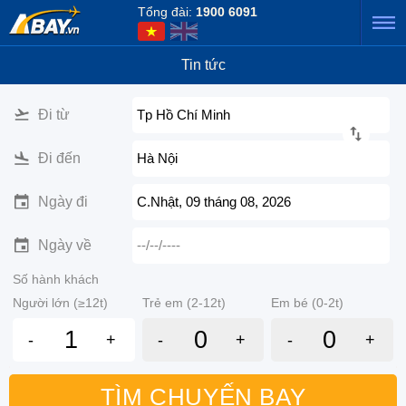
Tổng đài:
1900 6091
Tin tức
Đi từ
Tp Hồ Chí Minh
Đi đến
Hà Nội
Ngày đi
C.Nhật, 09 tháng 08, 2026
Ngày về
--/--/----
Số hành khách
Người lớn (≥12t)
Trẻ em (2-12t)
Em bé (0-2t)
-
+
-
+
-
+
TÌM CHUYẾN BAY