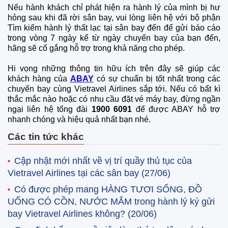
Nếu hành khách chỉ phát hiện ra hành lý của mình bị hư
hỏng sau khi đã rời sân bay, vui lòng liên hệ với bộ phận
Tìm kiếm hành lý thất lạc tại sân bay đến để gửi báo cáo
trong vòng 7 ngày kể từ ngày chuyến bay của bạn đến,
hãng sẽ cố gắng hỗ trợ trong khả năng cho phép.
Hi vọng những thông tin hữu ích trên đây sẽ giúp các
khách hàng của
ABAY
có sự chuẩn bị tốt nhất trong các
chuyến bay cùng Vietravel Airlines sắp tới. Nếu có bất kì
thắc mắc nào hoặc có nhu cầu đặt vé máy bay, đừng ngần
ngại liên hệ tổng đài
1900 6091
để được ABAY hỗ trợ
nhanh chóng và hiệu quả nhất bạn nhé.
Các tin tức khác
Cập nhật mới nhất về vị trí quầy thủ tục của
Vietravel Airlines tại các sân bay
(27/06)
Có được phép mang HÀNG TƯƠI SỐNG, ĐỒ
UỐNG CÓ CỒN, NƯỚC MẮM trong hành lý ký gửi
bay Vietravel Airlines không?
(20/06)